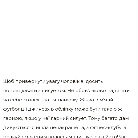
Щоб привернути увагу чоловіків, досить
попрацювати з силуетом. Не обов’язково надягати
на себе «голе» плаття-панчоху. Жінка в м’ятій
футболці і джинсах в обліпку може бути такою ж
гарною, якщо у неї гарний силует. Тому багато дам
дивуються: я йшла ненакрашена, з фітнес-клубу, з
розкуйовдженим волоссям, і тут зустріла його! Як