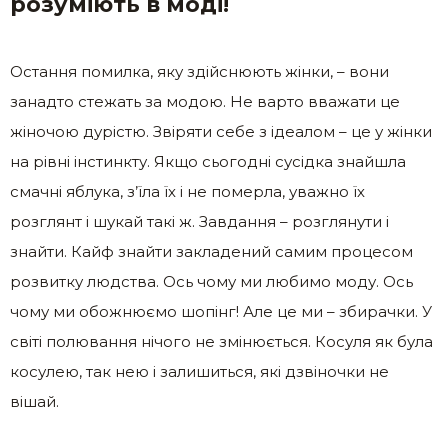
розуміють в моді!
Остання помилка, яку здійснюють жінки, – вони
занадто стежать за модою. Не варто вважати це
жіночою дурістю. Звіряти себе з ідеалом – це у жінки
на рівні інстинкту. Якщо сьогодні сусідка знайшла
смачні яблука, з’їла їх і не померла, уважно їх
розглянт і шукай такі ж. Завдання – розглянути і
знайти. Кайф знайти закладений самим процесом
розвитку людства. Ось чому ми любимо моду. Ось
чому ми обожнюємо шопінг! Але це ми – збирачки. У
світі полювання нічого не змінюється. Косуля як була
косулею, так нею і залишиться, які дзвіночки не
вішай.