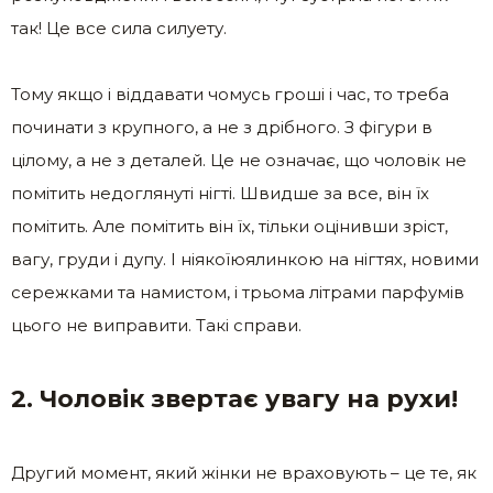
так! Це все сила силуету.
Тому якщо і віддавати чомусь гроші і час, то треба
починати з крупного, а не з дрібного. З фігури в
цілому, а не з деталей. Це не означає, що чоловік не
помітить недоглянуті нігті. Швидше за все, він їх
помітить. Але помітить він їх, тільки оцінивши зріст,
вагу, груди і дупу. І ніякоїюялинкою на нігтях, новими
сережками та намистом, і трьома літрами парфумів
цього не виправити. Такі справи.
2. Чоловік звертає увагу на рухи!
Другий момент, який жінки не враховують – це те, як