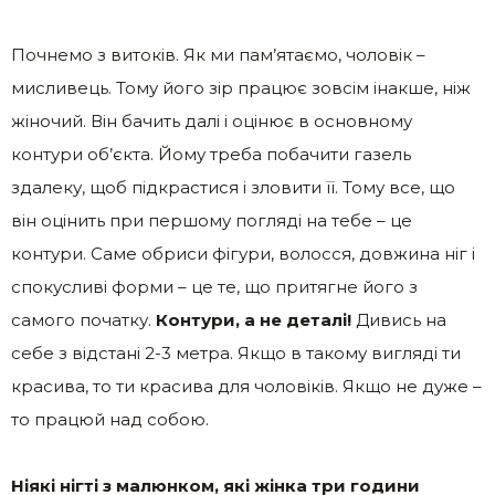
Почнемо з витоків. Як ми пам’ятаємо, чоловік –
мисливець. Тому його зір працює зовсім інакше, ніж
жіночий. Він бачить далі і оцінює в основному
контури об’єкта. Йому треба побачити газель
здалеку, щоб підкрастися і зловити її. Тому все, що
він оцінить при першому погляді на тебе – це
контури. Саме обриси фігури, волосся, довжина ніг і
спокусливі форми – це те, що притягне його з
самого початку.
Контури, а не деталі!
Дивись на
себе з відстані 2-3 метра. Якщо в такому вигляді ти
красива, то ти красива для чоловіків. Якщо не дуже –
то працюй над собою.
Ніякі нігті з малюнком, які жінка три години