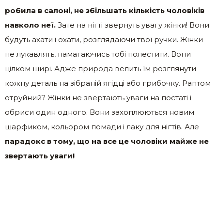
робила в салоні, не збільшать кількість чоловіків
навколо неї.
Зате на нігті звернуть увагу жінки! Вони
будуть ахати і охати, розглядаючи твої ручки. Жінки
не лукавлять, намагаючись тобі полестити. Вони
цілком щирі. Адже природа велить їм розглянути
кожну деталь на зібраній ягідці або грибочку. Раптом
отруйний? Жінки не звертають уваги на постаті і
обриси один одного. Вони захоплюються новим
шарфиком, кольором помади і лаку для нігтів. Але
парадокс в тому, що на все це чоловіки майже не
звертають уваги!