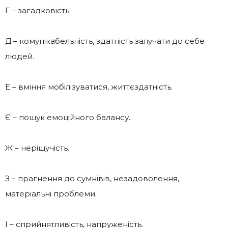
Г – загадковість.
Д – комунікабельність, здатність залучати до себе
людей.
Е – вміння мобілізуватися, життєздатність.
Є – пошук емоційного балансу.
Ж – нерішучість.
З – прагнення до сумнівів, незадоволення,
матеріальні проблеми.
І – сприйнятливість, напруженість.