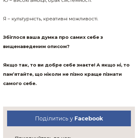
Ю – високі амбіції, брак системності.
Я – культурність, креативні можливості.
Збіглося ваша думка про самих себе з
вищенаведеним описом?
Якщо так, то ви добре себе знаєте! А якщо ні, то
пам’ятайте, що ніколи не пізно краще пізнати
самого себе.
Поділитись у
Facebook