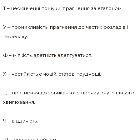
Т – нескінченні пошуки, прагнення за еталоном.
У – проникливість, прагнення до частих розладів і
переляку.
Ф – м’якість, здатність адаптуватися.
Х – нестійкість емоцій, статеві труднощі.
Ц – прагнення до зовнішнього прояву внутрішнього
хвилювання.
Ч – відданість.
Ш – ревнощі, стійкість.