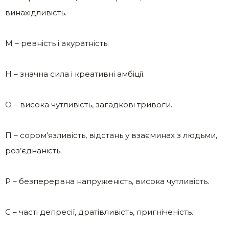
винахідливість.
М – ревність і акуратність.
Н – значна сила і креативні амбіції.
О – висока чутливість, загадкові тривоги.
П – сором’язливість, відстань у взаєминах з людьми,
роз’єднаність.
Р – безперервна напруженість, висока чутливість.
С – часті депресії, дратівливість, пригніченість.