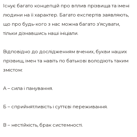
Існує багато концепцій про вплив прізвища та імені
людини на її характер. Багато експертів заявляють,
що про будь-кого з нас можна багато з’ясувати,
тільки дізнавшись наші ініціали.
Відповідно до дослідженням вчених, букви наших
прізвищ, імен та навіть по батькові володіють таким
змістом:
А – сила і панування.
Б – сприйнятливість і суттєві переживання.
В – нестійкість, брак системності.