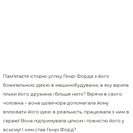
Пам’ятаєте історію успіху Генрі Форда з його
божевільною ідеєю в машинобудуванні, в яку вірила
тільки його дружина і більше ніхто? Вірячи в свого
чоловіка – вона щовечора допомагала йому
втілювати його ідею в реальність, працювала з ним в
гаражі! Вона підтримувала цілком і повністю його у
всьому! І ким став Генрі Форд?