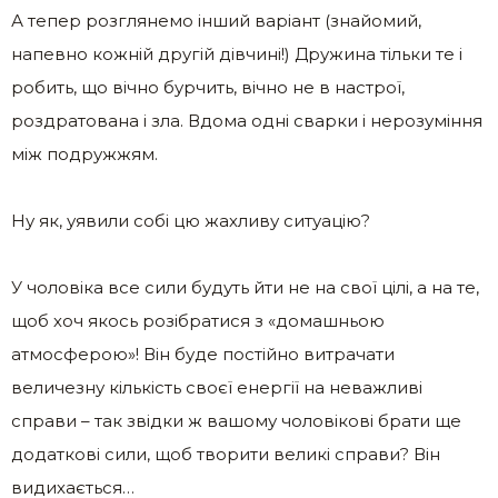
А тепер розглянемо інший варіант (знайомий,
напевно кожній другій дівчині!) Дружина тільки те і
робить, що вічно бурчить, вічно не в настрої,
роздратована і зла. Вдома одні сварки і нерозуміння
між подружжям.
Ну як, уявили собі цю жахливу ситуацію?
У чоловіка все сили будуть йти не на свої цілі, а на те,
щоб хоч якось розібратися з «домашньою
атмосферою»! Він буде постійно витрачати
величезну кількість своєї енергії на неважливі
справи – так звідки ж вашому чоловікові брати ще
додаткові сили, щоб творити великі справи? Він
видихається…