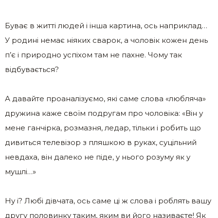
Буває в житті людей і інша картина, ось наприклад…
У родині немає ніяких сварок, а чоловік кожен день
п’є і природно успіхом там не пахне. Чому так
відбувається?
А давайте проаналізуємо, які саме слова «любляча»
дружина каже своїм подругам про чоловіка: «Він у
мене ганчірка, розмазня, ледар, тільки і робить що
дивиться телевізор з пляшкою в руках, суцільний
невдаха, він далеко не піде, у нього розуму як у
мушлі…»
Ну і? Любі дівчата, ось саме ці ж слова і роблять вашу
другу половинку таким, яким ви його називаєте! Як