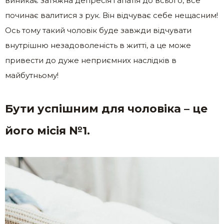
виникає затяжна депресія і апатія до всього, все
починає валитися з рук. Він відчуває себе нещасним!
Ось тому такий чоловік буде завжди відчувати
внутрішню незадоволеність в житті, а це може
привести до дуже неприємних наслідків в
майбутньому!
Бути успішним для чоловіка – це
його місія №1
.