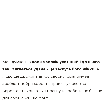
Моя думка, що
коли чоловік успішний і до нього
так і тягнеться удача – це заслуга його жінки.
А
якщо ще дружина дякує своєму коханому за
зроблені добрі і хороші справи – у чоловіка
виростають крила і він прагнути зробити ще більше
для своєї сім’ї – це факт!