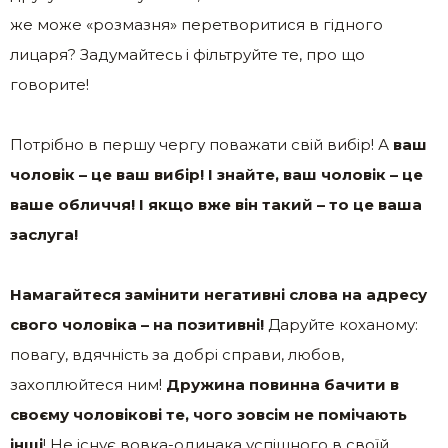
же може «розмазня» перетворитися в гідного
лицаря? Задумайтесь і фільтруйте те, про що
говорите!
Потрібно в першу чергу поважати свій вибір! А
ваш
чоловік – це ваш вибір! І знайте, ваш чоловік – це
ваше обличчя! І якщо вже він такий – то це ваша
заслуга!
Намагайтеся замінити негативні слова на адресу
свого чоловіка – на позитивні!
Даруйте коханому:
повагу, вдячність за добрі справи, любов,
захоплюйтеся ним!
Дружина повинна бачити в
своєму чоловікові те, чого зовсім не помічають
інші
! Не існує вовка-одинака успішного в своїй