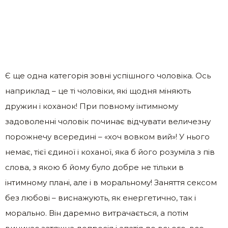
Є ще одна категорія зовні успішного чоловіка. Ось
наприклад – це ті чоловіки, які щодня міняють
дружин і коханок! При повному інтимному
задоволенні чоловік починає відчувати величезну
порожнечу всередині – «хоч вовком вий»! У нього
немає, тієї єдиної і коханої, яка б його розуміла з пів
слова, з якою б йому було добре не тільки в
інтимному плані, але і в моральному! Заняття сексом
без любові – виснажують, як енергетично, так і
морально. Він даремно витрачається, а потім