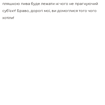
пляшкою пива буде лежати ні чого не прагнуючий
суб’єкт! Браво, дорогі мої, ви домоглися того чого
хотіли!