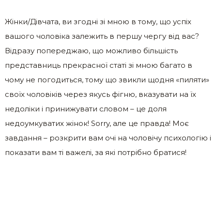
Жінки/Дівчата, ви згодні зі мною в тому, що успіх
вашого чоловіка залежить в першу чергу від вас?
Відразу попереджаю, що можливо більшість
представниць прекрасної статі зі мною багато в
чому не погодиться, тому що звикли щодня «пиляти»
своїх чоловіків через якусь фігню, вказувати на їх
недоліки і принижувати словом – це доля
недоумкуватих жінок! Sorry, але це правда! Моє
завдання – розкрити вам очі на чоловічу психологію і
показати вам ті важелі, за які потрібно братися!