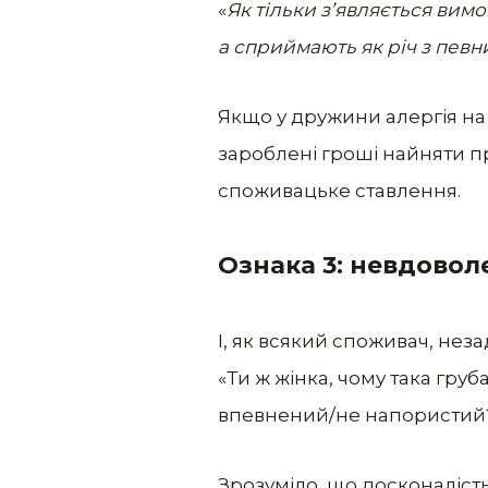
«
Як тільки з’являється вимо
а сприймають як річ з пев
Якщо у дружини алергія на
зароблені гроші найняти п
споживацьке ставлення.
Ознака 3: невдовол
І, як всякий споживач, нез
«Ти ж жінка, чому така гру
впевнений/не напористий
Зрозуміло, що досконалість