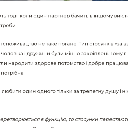
ь тоді, коли один партнер бачить в іншому викл
отреби.
сі споживацтво не таке погане. Тип стосунків «за
ії чоловіка і дружини були міцно закріплені. Тому
ли народити здорове потомство і добре працювати
 потрібна.
 любити один одного тільки за трепетну душу і ніх
еретворюється в функцію, то стосунки перестают