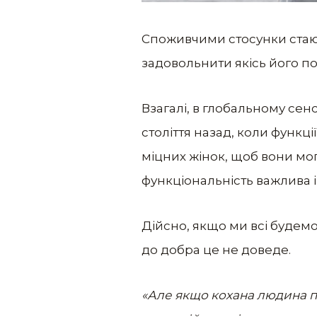
Споживчими стосунки стают
задовольнити якісь його п
Взагалі, в глобальному сен
століття назад, коли функц
міцних жінок, щоб вони мог
функціональність важлива і
Дійсно, якщо ми всі будемо
до добра це не доведе.
«Але якщо кохана людина п