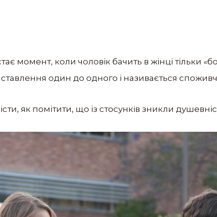
тає момент, коли чоловік бачить в жінці тільки «бо
 ставлення один до одного і називається спожив
ти, як помітити, що із стосунків зникли душевніст