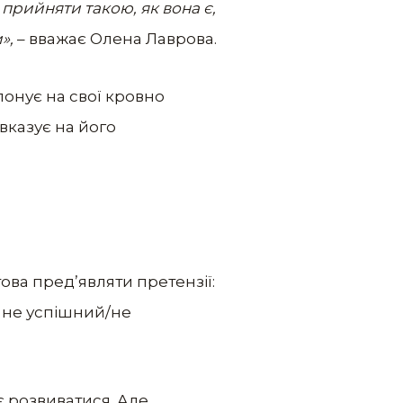
 прийняти такою, як вона є,
»,
– вважає Олена Лаврова.
онує на свої кровно
вказує на його
ова пред’являти претензії:
у не успішний/не
 розвиватися. Але,