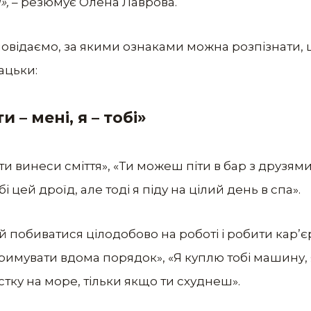
»,
– резюмує Олена Лаврова.
повідаємо, за якими ознаками можна розпізнати,
ацьки:
и – мені, я – тобі»
 ти винеси сміття», «Ти можеш піти в бар з друзями
 цей дроїд, але тоді я піду на цілий день в спа».
вий побиватися цілодобово на роботі і робити кар
дтримувати вдома порядок», «Я куплю тобі машину
стку на море, тільки якщо ти схуднеш».