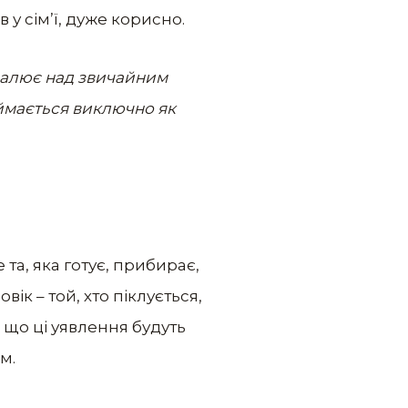
у сім’ї, дуже корисно.
валює над звичайним
ймається виключно як
та, яка готує, прибирає,
ік – той, хто піклується,
 що ці уявлення будуть
м.