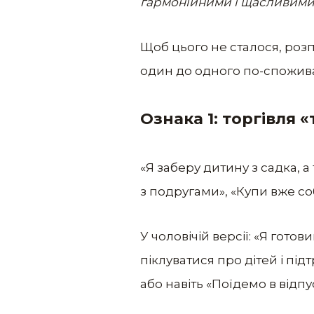
гармонійними і щасливими
Щоб цього не сталося, роз
один до одного по-спожив
Ознака 1: торгівля «т
«Я заберу дитину з садка, а
з подругами», «Купи вже собі
У чоловічій версії: «Я гото
піклуватися про дітей і пі
або навіть «Поїдемо в відпу