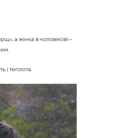
рщ», а жінка в чоловікові –
чим.
ь і теплота.