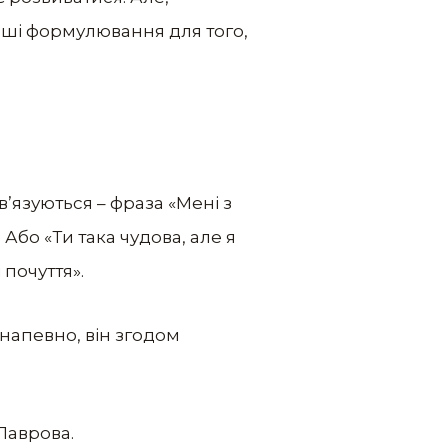
інші формулювання для того,
’язуються – фраза «Мені з
 Або «Ти така чудова, але я
почуття».
 напевно, він згодом
Лаврова.