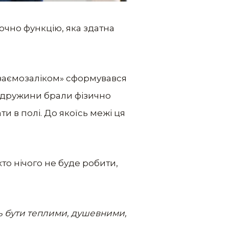
ючно функцію, яка здатна
 взаємозаліком» сформувався
 в дружини брали фізично
 в полі. До якоїсь межі ця
то нічого не буде робити,
ь бути теплими, душевними,