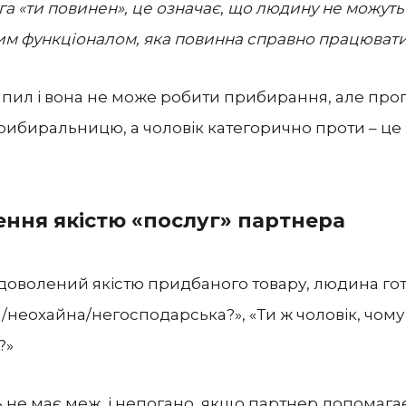
га «ти повинен», це означає, що людину не можуть
ним функціоналом, яка повинна справно працювати
 пил і вона не може робити прибирання, але проп
рибиральницю, а чоловік категорично проти – це 
ення якістю «послуг» партнера
адоволений якістю придбаного товару, людина гот
ба/неохайна/негосподарська?», «Ти ж чоловік, чом
?»
 не має меж, і непогано, якщо партнер допомагає