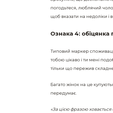
погодьтеся, люблячий чолов
щоб вказати на недоліки і 
Ознака 4: обіцянка
Типовий маркер споживацько
тобою цікаво і ти мені подо
тільки що пережив складне 
Багато жінок на це купують
передумає.
«За цією фразою ховається 