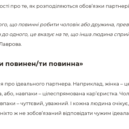
ті про те, як розподіляються обов’язки партнерів 
ого, що повинні робити чоловік або дружина, пре
до одного, це вказує на те, що інша людина спри
Лаврова.
ти повинен/ти повинна»
 про ідеального партнера. Наприклад, жінка – це 
, або, навпаки – цілеспрямована кар’єристка. Чолов
впаки – чуттєвий, уважний. І кожна людина очікує,
 ніхто ж не зобов’язаний відповідати чужим ідеала