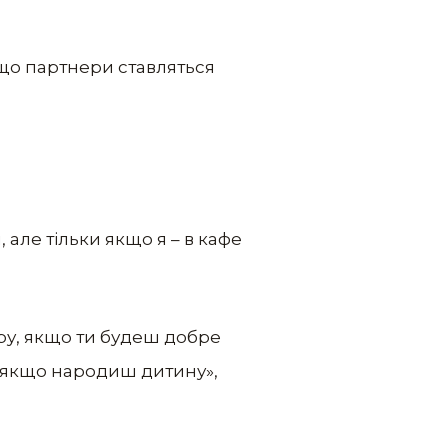
 що партнери ставляться
, але тільки якщо я – в кафе
’єру, якщо ти будеш добре
, якщо народиш дитину»,