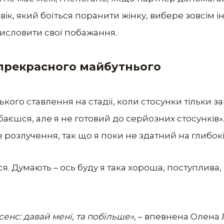
ік, який боїться поранити жінку, вибере зовсім 
висловити свої побажання.
 прекрасного майбутнього
го ставлення на стадії, коли стосунки тільки зав
баєшся, але я не готовий до серйозних стосунків».
розлучення, так що я поки не здатний на глибокі 
ся. Думають – ось буду я така хороша, поступлива,
сенс: давай мені, та побільше»
, – впевнена Олена 