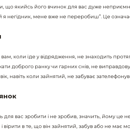
али, що якийсь його вчинок для вас дуже неприєм
й я негідник, мене вже не переробиш”. Це означає,
м
вам, коли їде у відрядження, не знаходить протя
ати доброго ранку чи гарних снів, не виправдову
вік, навіть коли зайнятий, не забуває зателефонув
янок
 для вас зробити і не зробив, значить, йому це н
вірити в те, що він зайнятий, забув або не має м