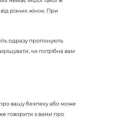
них немає іншої такої ж
 від різних жінок. При
авіть одразу пропонують
вирішувати, чи потрібна вам
 про вашу безпеку або може
же говорити з вами про