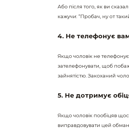
Або після того, як ви сказ
кажучи: “Пробач, ну от таки
4. Не телефонує ва
Якщо чоловік не телефонує 
зателефонувати, щоб побаж
зайнятістю. Закоханий чоло
5.
Не дотримує обіц
Якщо чоловік пообіцяв щось
виправдовувати цей обман і 