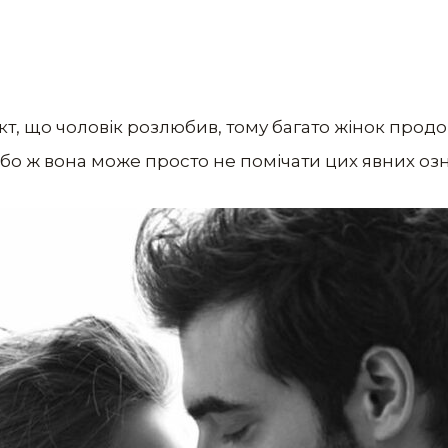
кт, що чоловiк розлюбив, тому багато жінок прод
 Або ж вона може просто не помічати цих явних озн