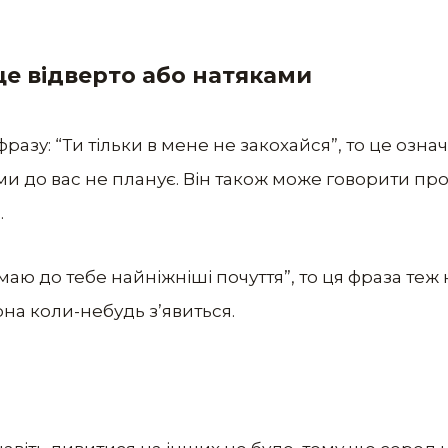
це відверто або натяками
фразу: “Ти тільки в мене не закохайся”, то це означ
и до вас не планує. Він також може говорити про 
.
 маю до тебе найніжніші почуття”, то ця фраза теж 
она коли-небудь з’явиться.