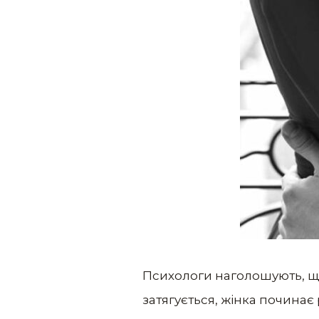
Психологи наголошують, що
затягується, жiнка починає 