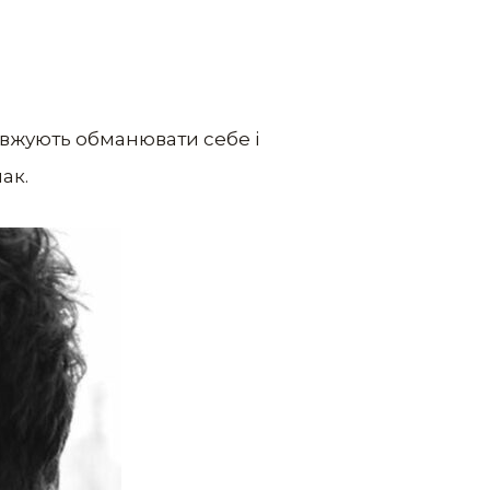
овжують обманювати себе i
ак.