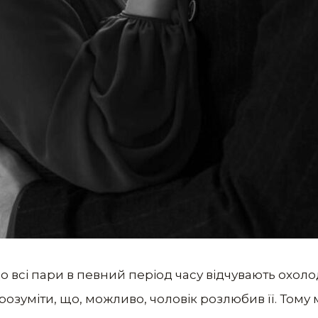
 всi пари в певний перiод часу вiдчувають охоло
розумiти, що, можливо, чоловiк розлюбив її. Тому м