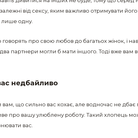
навіть дивитися на інших не буде, тому що серед 
и, залежні від сексу, яким важливо отримувати його
 лише одну.
то говорять про свою любов до багатьох жінок, і н
бидва партнери могли б мати іншого. Тоді вже вам 
 вас недбайливо
 вам, що сильно вас кохає, але водночас не дбає
ве про вашу улюблену роботу. Такий хлопець мо
внювати вас.