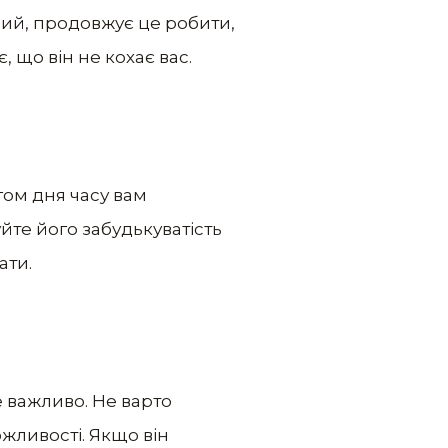
ний, продовжує це робити,
 що він не кохає вас.
гом дня часу вам
йте його забудькуватість
ати.
е важливо. Не варто
ожливості. Якщо він