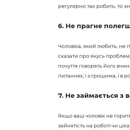
регулярно так робить, то зн
6.
Не прагне полег
Чоловіка, який любить, не 
сказати про якусь проблему
почуття говорять його вчин
питаннях, і з грошима, і в ро
7.
Не займається з 
Якщо ваш чоловік не горит
зайнятість на роботі чи цік