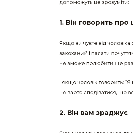
допоможуть це зрозуміти:
1.
Він говорить про 
Якщо ви чуєте від чоловіка 
закоханий і палати почуттям
не зможе полюбити ще раз
І якщо чоловік говорить: “Я
не варто сподіватися, що в
2.
Він вам зраджує