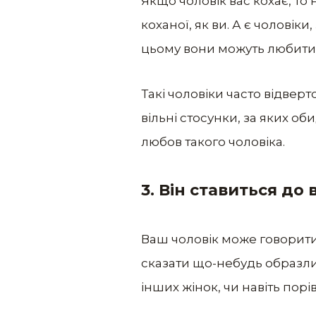
Якщо чоловік вас кохає, то 
коханої, як ви. А є чоловік
цьому вони можуть любити
Такі чоловіки часто відвер
вільні стосунки, за яких о
любов такого чоловіка.
3.
Він ставиться до
Ваш чоловік може говорити
сказати що-небудь образли
інших жінок, чи навіть порі