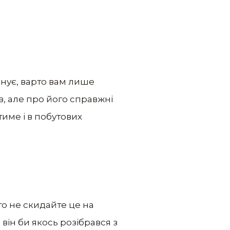
онує, варто вам лише
в, але про його справжні
тиме і в побутових
о не скидайте це на
 він би якось розібрався з