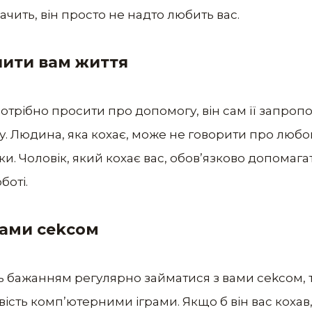
ачить, він просто не надто любить вас.
шити вам життя
потрібно просити про допомогу, він сам її запроп
. Людина, яка кохає, може не говорити про любо
ки. Чоловік, який кохає вас, обов’язково допомага
боті.
вами сеkсом
ь бажанням регулярно займатися з вами сеkсом, т
авість комп’ютерними іграми. Якщо б він вас кохав,