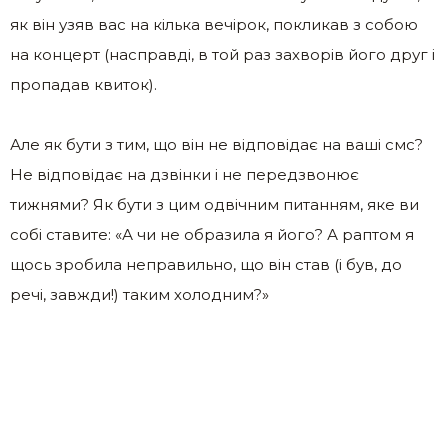
як він узяв вас на кілька вечірок, покликав з собою
на концерт (насправді, в той раз захворів його друг і
пропадав квиток).
Але як бути з тим, що він не відповідає на ваші смс?
Не відповідає на дзвінки і не передзвонює
тижнями? Як бути з цим одвічним питанням, яке ви
собі ставите: «А чи не образила я його? А раптом я
щось зробила неправильно, що він став (і був, до
речі, завжди!) таким холодним?»