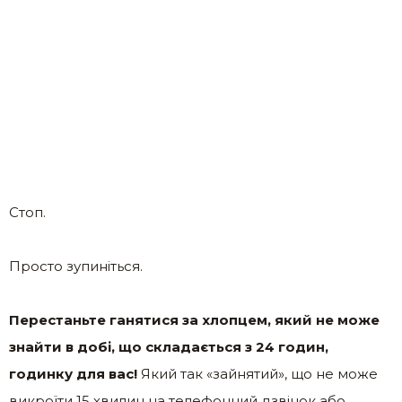
Стоп.
Просто зупиніться.
Перестаньте ганятися за хлопцем, який не може
знайти в добі, що складається з 24 годин,
годинку для вас!
Який так «зайнятий», що не може
викроїти 15 хвилин на телефонний дзвінок або