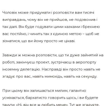
Чоловік може придумати і розповісти вам тисячі
виправдань, чому він не прийшов, не подзвонив і
так далі. Він буде годувати цими казками і брехнею
вас постійно, і чинить так з єдиною метою – щоб не
зізнатися, що ви йому просто не цікаві.
Завжди ж можна розповісти, що ти дуже зайнятий на
роботі, закінчуєш проект, зустрічаєш в аеропорту
іноземну делегацію. Насправді він просто навіть не
згадує про вас, навіть мимохідь, навіть на секунду.
При цьому він залишається милим, галантно
усміхається, бархатисто говорить щось, і ви будете
танути: «Ні, він все ж любить мене». Тут же згадуєте,