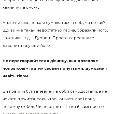
хвилину на смс-ку.
Адже ви вже почали сумніватися в собі, чи не так?
Що ви «не така», недостатньо гарна, образили його,
зачепили і т.д … Дурниці. Просто перестаньте
дзвонити і шукати його.
Не перетворюйтеся в дівчину, яка дозволяє
чоловікові «грати» своїми почуттями, думками і
навіть тілом.
Ви повинні бути впевнені в собі і самодостатні, а не
чекати півжиття, поки хтось оцінить вас і вашу
неземну любов. Чи не оцінить. Та ви й самі про це