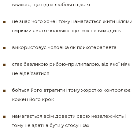
вважає, що гідна любові і щастя
не знає чого хоче і тому намагається жити цілями
і мріями свого чоловіка, що теж не виходить
використовує чоловіка як психотерапевта
стає безликою рибою-прилипалою, від якої ніяк
не відв’язатися
боїться його втратити і тому жорстко контролює
кожен його крок
намагається всім довести свою незалежність і
тому не здатна бути у стосунках