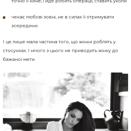
точно її кине, і йде робить операції, ставить уколи
чекає любові зовні, не в силах її отримувати
зсередини.
І це лише мала частина того, що жінки роблять у
стосунках. І нічого з цього не приводить жінку до
бажаної мети.