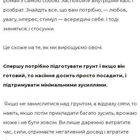
роман з самою собою. Заспокойте внутрішній хаос і
розбрат. Знайдіть все, що вам потрібно, — любов,
увагу, інтерес, стимул — всередині себе. І тоді
зміняться, і стосунки.
Це схоже на те, як ми вирощуємо овочі.
Спершу потрібно підготувати грунт і якщо він
готовий, то насіння досить просто посадити, і
підтримувати мінімальними зусиллями.
Якщо не замислитися над грунтом, а відразу сіяти, то
навіть, якщо потім прикладати багато зусиль, врожаю
може і не бути зовсім. Ви лише даремно витратите
час, сили, отримаєте негативний досвід і втратите