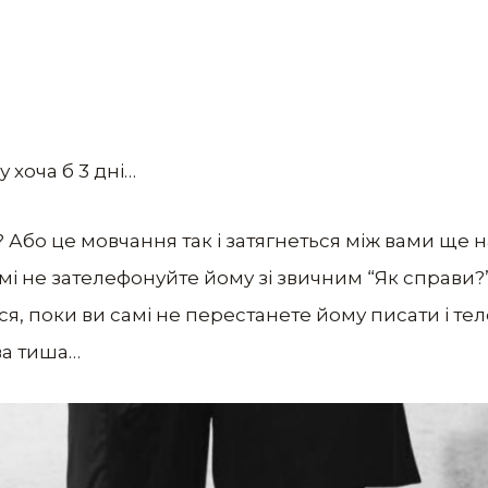
у хоча б 3 дні…
? Або це мовчання так і затягнеться між вами ще на
і не зателефонуйте йому зі звичним “Як справи?”
ся, поки ви самі не перестанете йому писати і тел
ва тиша…