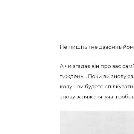
Не пишіть і не дзвоніть йом
А чи згадає він про вас сам
тиждень… Поки ви знову сам
колу – ви будете спілкувати
знову заляже тягуча, гробо