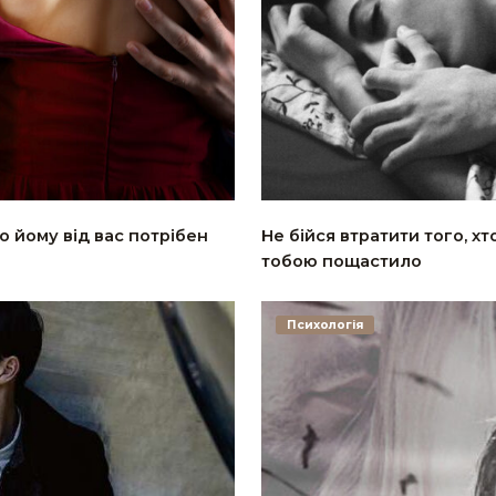
о йому від вас потрібен
Не бійся втратити того, хт
тобою пощастило
Психологія