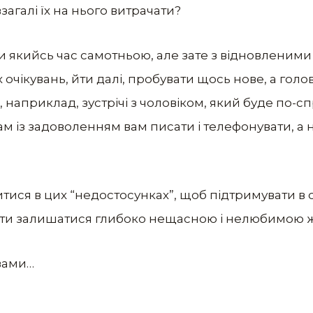
загалі їх на нього витрачати?
и якийсь час самотньою, але зате з відновленими 
очікувань, йти далі, пробувати щось нове, а головн
 наприклад, зустрічі з чоловіком, який буде по-
м із задоволенням вам писати і телефонувати, а 
ися в цих “недостосунках”, щоб підтримувати в со
ти залишатися глибоко нещасною і нелюбимою жі
 вами…