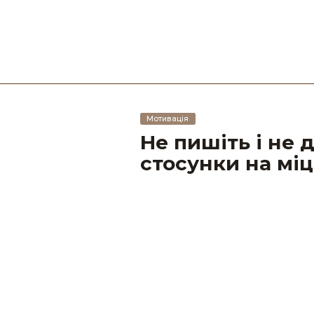
Мотивація
Не пишіть і не 
стосунки на міц