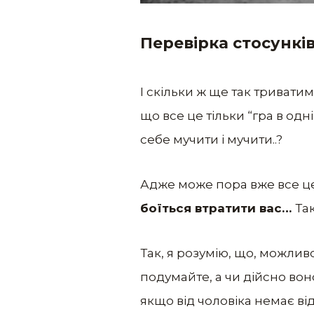
Перевірка стосункі
І скільки ж ще так триватим
що все це тільки “гра в одн
себе мучити і мучити..?
Адже може пора вже все ц
боїться втратити вас…
Та
Так, я розумію, що, можливо
подумайте, а чи дійсно вон
якщо від чоловіка немає відд