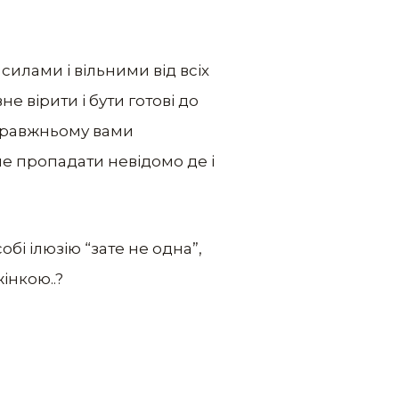
силами і вільними від всіх
е вірити і бути готові до
справжньому вами
не пропадати невідомо де і
бі ілюзію “зате не одна”,
нкою..?