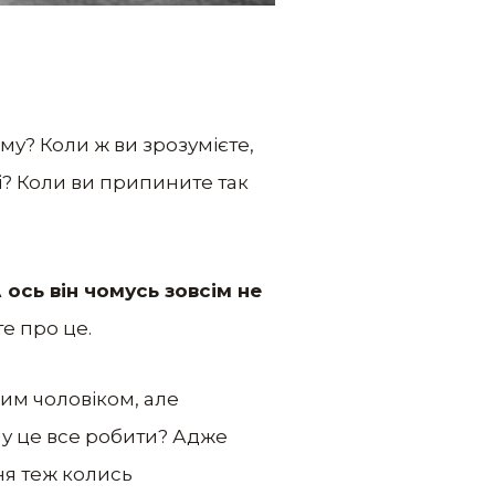
ому? Коли ж ви зрозумієте,
ві? Коли ви припините так
 ось він чомусь зовсім не
е про це.
цим чоловіком, але
ому це все робити? Адже
ння теж колись