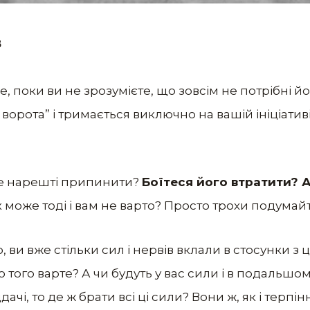
в
е, поки ви не зрозумієте, що зовсім не потрібні й
і ворота” і тримається виключно на вашій ініціати
е нарешті припинити?
Боїтеся його втратити? А
к може тоді і вам не варто? Просто трохи подумайт
, ви вже стільки сил і нервів вклали в стосунки з 
о того варте? А чи будуть у вас сили і в подальш
ачі, то де ж брати всі ці сили? Вони ж, як і терпі