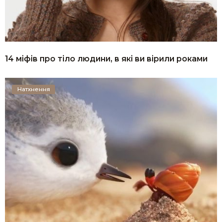
14 міфів про тіло людини, в які ви вірили роками
Натхнення