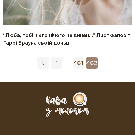
“Люба, тобі ніхто нічого не винен…” Лист-заповіт
Гаррі Брауна своїй доньці
1
481
482
…