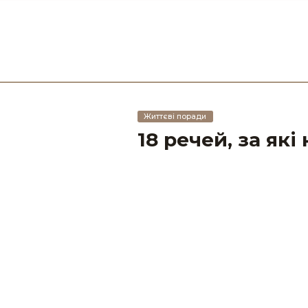
Життєві поради
18 речей, за як