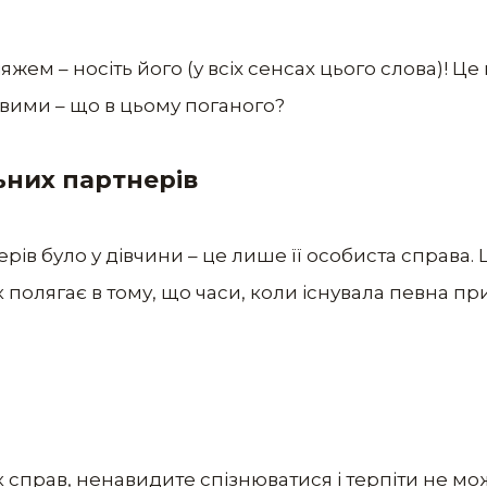
жем – носіть його (у всіх сенсах цього слова)! Це
ивими – що в цьому поганого?
льних партнерів
ів було у дівчини – це лише її особиста справа. 
 полягає в тому, що часи, коли існувала певна при
справ, ненавидите спізнюватися і терпіти не мож