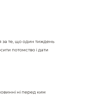
я за те, що один тиждень
осити потомство і дати
 повинні ні перед ким