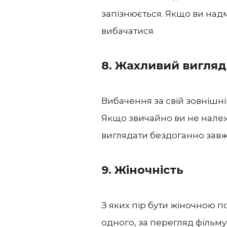
запізнюється. Якщо ви надм
вибачатися.
8. Жахливий вигляд
Вибачення за свій зовнішні
Якщо звичайно ви не належи
виглядати бездоганно завж
9. Жіночність
З яких пір бути жіночною 
одного, за перегляд фільму 