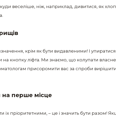
, куди веселіше, ніж, наприклад, дивитися, як хл
а.
прищів
значення, крім як бути видавленими! І упиратися
и на кнопку ліфта. Ми знаємо, що колупати власн
дерматологам присоромити вас за спроби виріши
и на перше місце
ти їх пріоритетними, – це і значить бути разом! 