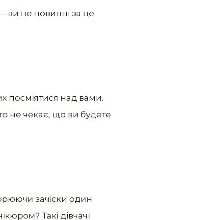
– ви не повинні за це
их посміятися над вами.
то не чекає, що ви будете
ворюючи зачіски один
нікюром? Такі дівчачі