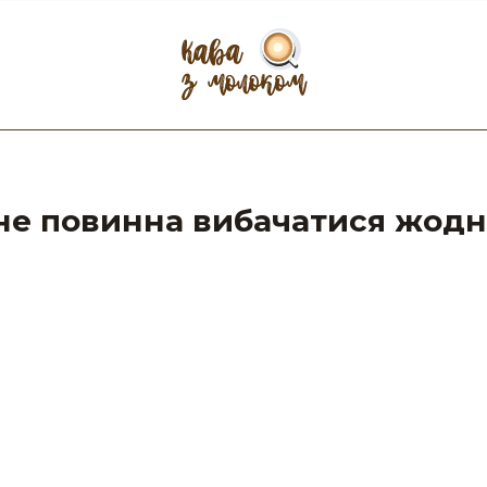
і не повинна вибачатися жод