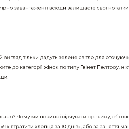
ірно завантажені і всюди залишаєте свої нотатки 
й вигляд тільки дадуть зелене світло для оточуюч
те до категорії жінок по типу Гвінет Пелтроу, ніх
ди.
погано? Чому ми повинні відчувати провину, обго
«Як втратити хлопця за 10 днів», або за заняття ма