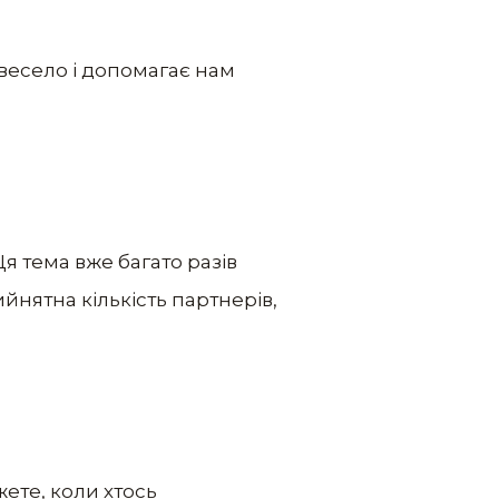
 весело і допомагає нам
Ця тема вже багато разів
йнятна кількість партнерів,
ете, коли хтось