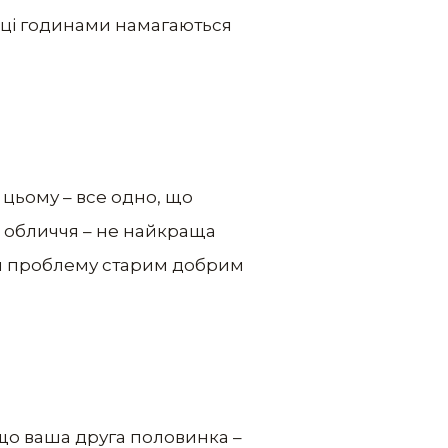
опці годинами намагаються
 цьому – все одно, що
е обличчя – не найкраща
ти проблему старим добрим
Якщо ваша друга половинка –