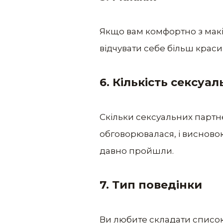
Якщо вам комфортно з макія
відчувати себе більш крас
6. Кількість сексуа
Скільки сексуальних партнер
обговорювалася, і висновок
давно пройшли.
7. Тип поведінки
Ви любите складати список 