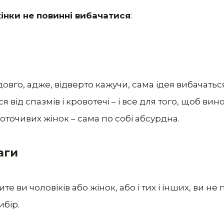
жінки не повинні вибачатися
:
вго, адже, відверто кажучи, сама ідея вибачатьс
від спазмів і кровотечі – і все для того, щоб вин
оточивих жінок – сама по собі абсурдна.
аги
те ви чоловіків або жінок, або і тих і інших, ви не
ибір.