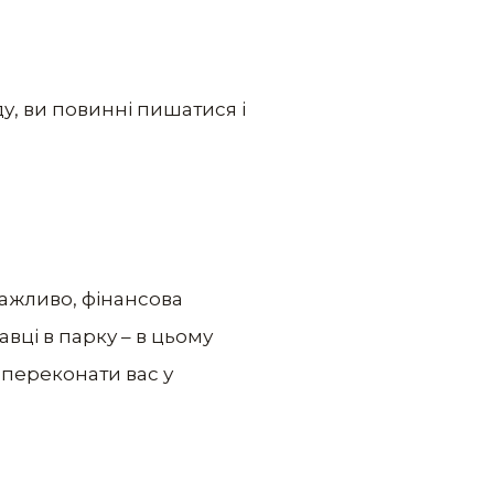
ду, ви повинні пишатися і
важливо, фінансова
вці в парку – в цьому
я переконати вас у