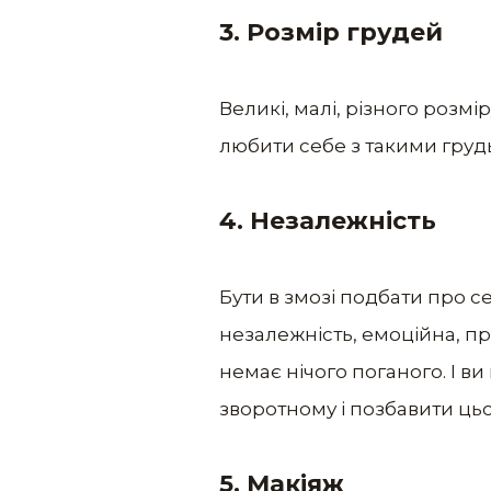
3. Розмір грудей
Великі, малі, різного розмі
любити себе з такими груд
4. Незалежність
Бути в змозі подбати про с
незалежність, емоційна, пр
немає нічого поганого. І ви
зворотному і позбавити ць
5. Макіяж