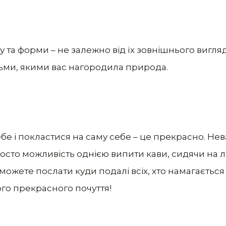
ру та форми – не залежно від їх зовнішнього вигля
ьми, якими вас нагородила природа.
ебе і покластися на саму себе – це прекрасно. Не
осто можливість однією випити кави, сидячи на ла
 можете послати куди подалі всіх, хто намагаєтьс
ого прекрасного почуття!