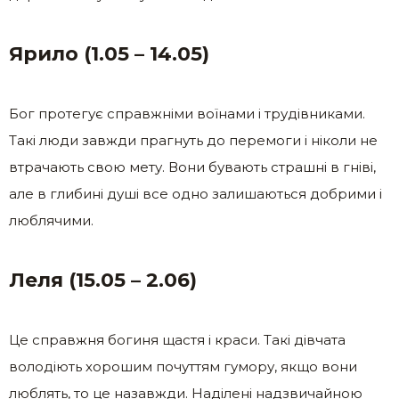
Ярило (1.05 – 14.05)
Бог протегує справжніми воїнами і трудівниками.
Такі люди завжди прагнуть до перемоги і ніколи не
втрачають свою мету. Вони бувають страшні в гніві,
але в глибині душі все одно залишаються добрими і
люблячими.
Леля (15.05 – 2.06)
Це справжня богиня щастя і краси. Такі дівчата
володіють хорошим почуттям гумору, якщо вони
люблять, то це назавжди. Наділені надзвичайною