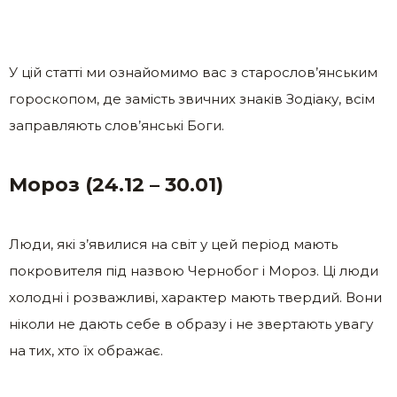
У цій статті ми ознайомимо вас з старослов’янським
гороскопом, де замість звичних знаків Зодіаку, всім
заправляють слов’янські Боги.
Мороз (24.12 – 30.01)
Люди, які з’явилися на світ у цей період мають
покровителя під назвою Чернобог і Мороз. Ці люди
холодні і розважливі, характер мають твердий. Вони
ніколи не дають себе в образу і не звертають увагу
на тих, хто їх ображає.