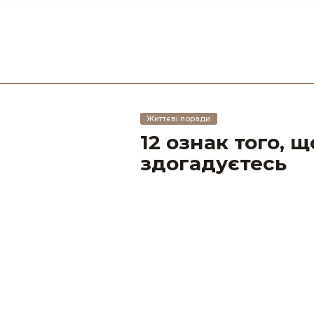
Життєві поради
12 ознак того, щ
здогадуєтесь