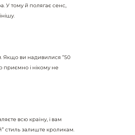
а. У тому й полягає сенс,
інішу.
ом. Якщо ви надивилися “50
ло приємно і нікому не
ляєте всю країну, і вам
ий” стиль залиште кроликам.