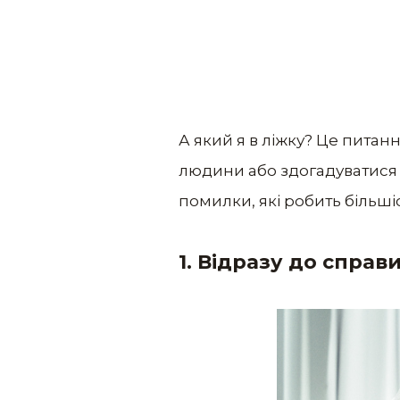
А який я в ліжку? Це питанн
людини або здогадуватися 
помилки, які робить більші
1. Відразу до справ