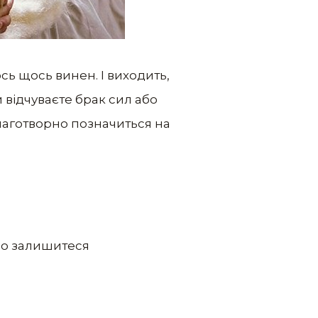
ось щось винен. І виходить,
 відчуваєте брак сил або
лаготворно позначиться на
но залишитеся