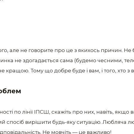
го, але не говорите про це з якихось причин. Не
инка не здогадається сама (будемо чесними, теле
не кращою. Тому що добре буде і вам, і того, хто з 
роблем
ості по лінії ІПСШ, скажіть про них, навіть, якщо 
й спосіб вирішити будь-яку ситуацію. Любляча 
ідповідальність. Не мовчіть — це важливо!