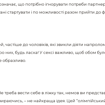
е означає, що потрібно ігнорувати потреби партнер
ні стартувати і по можливості разом прийти до ф
й, частіше до чоловіків, які звикли діяти напрол
 про них, будь ласка! У сексі важливо, щоб обом бу
е образливо.
 Не треба вести себе в ліжку так, немов ви представ
 озираючись, – не найкраща ідея. Цей “олімпійськ