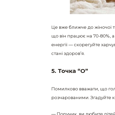
Це вже ближче до жіночої те
що він працює на 70-80%, а
енергії — скорегуйте харч
стані здоров’я.
5. Точка “О”
Помилково вважати, що гол
розчарованими. Згадуйте к
— Поручик, ви любите діте