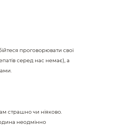
 бійтеся проговорювати свої
патів серед нас немає), а
вами.
вам страшно чи ніяково.
людина неодмінно