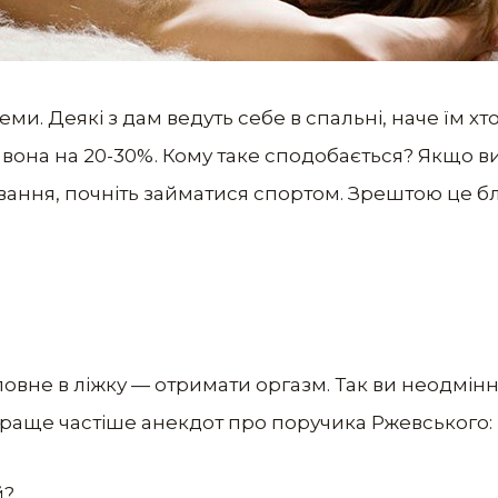
ми. Деякі з дам ведуть себе в спальні, наче їм хт
 вона на 20-30%. Кому таке сподобається? Якщо ви
ування, почніть займатися спортом. Зрештою це б
овне в ліжку — отримати оргазм. Так ви неодмін
раще частіше анекдот про поручика Ржевського:
й?