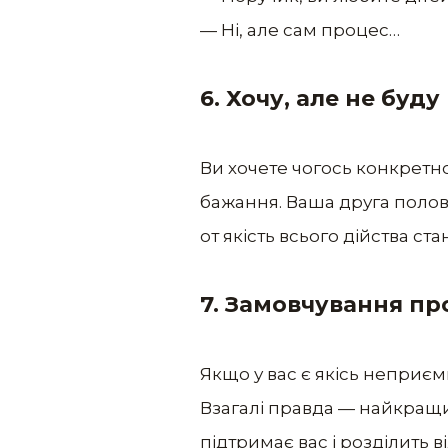
— Ні, але сам процес…
6. Хочу, але не буду
Ви хочете чогось конкретно
бажання. Ваша друга полов
от якість всього дійства ста
7. Замовчування п
Якщо у вас є якісь неприємн
Взагалі правда — найкращи
підтримає вас і розділить в