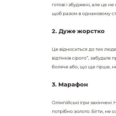
готові і збуджені, але це н
щоб разом в однаковому ста
2. Дуже жорстко
Це відноситься до тих люде
відтінків сірого”, забудьте
боляче або, що ще гірше, н
3. Марафон
Олімпійські ігри закінчені.
потрібно золото. Бігти, не