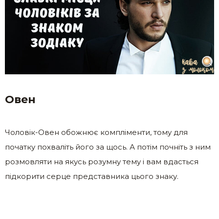
Овен
Чоловік-Овен обожнює компліменти, тому для
початку похваліть його за щось. А потім почніть з ним
розмовляти на якусь розумну тему і вам вдасться
підкорити серце представника цього знаку.