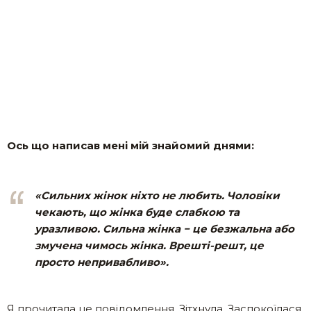
Ось що написав мені мій знайомий днями:
«Сильних жінок ніхто не любить. Чоловіки
чекають, що жінка буде слабкою та
уразливою. Сильна жінка − це безжальна або
змучена чимось жінка. Врешті-решт, це
просто непривабливо».
Я прочитала це повідомлення. Зітхнула. Заспокоїлася.