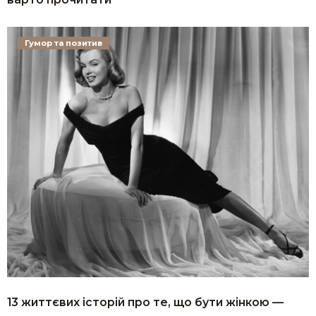
Гумор та позитив
13 життєвих історій про те, що бути жінкою —