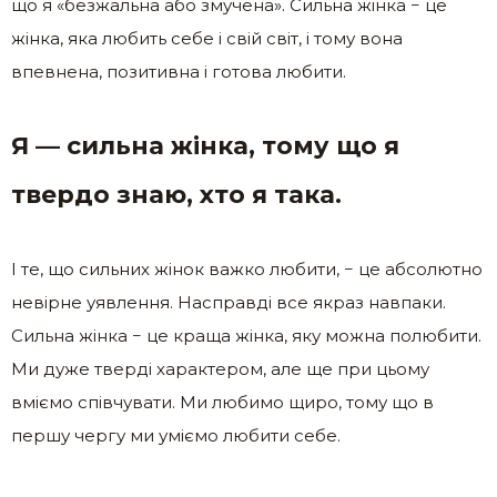
що я «безжальна або змучена». Сильна жінка − це
жінка, яка любить себе і свій світ, і тому вона
впевнена, позитивна і готова любити.
Я — сильна жінка, тому що я
твердо знаю, хто я така.
І те, що сильних жінок важко любити, − це абсолютно
невірне уявлення. Насправді все якраз навпаки.
Сильна жінка − це краща жінка, яку можна полюбити.
Ми дуже тверді характером, але ще при цьому
вміємо співчувати. Ми любимо щиро, тому що в
першу чергу ми уміємо любити себе.