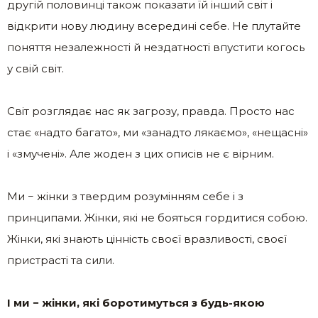
другій половинці також показати їй інший світ і
відкрити нову людину всередині себе. Не плутайте
поняття незалежності й нездатності впустити когось
у свій світ.
Світ розглядає нас як загрозу, правда. Просто нас
стає «надто багато», ми «занадто лякаємо», «нещасні»
і «змучені». Але жоден з цих описів не є вірним.
Ми − жінки з твердим розумінням себе і з
принципами. Жінки, які не бояться гордитися собою.
Жінки, які знають цінність своєї вразливості, своєї
пристрасті та сили.
І ми − жінки, які боротимуться з будь-якою