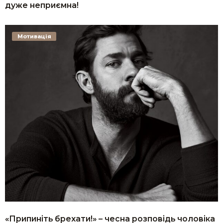
дуже неприємна!
Мотивація
«Припиніть брехати!» – чесна розповідь чоловіка