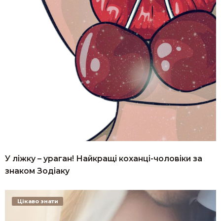
У ліжку – ураган! Найкращі коханці-чоловіки за
знаком Зодіаку
Цікаво знати