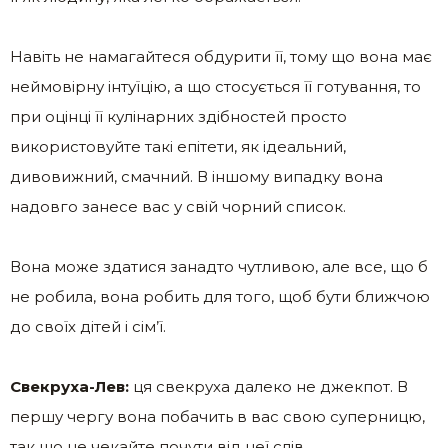
Навіть не намагайтеся обдурити її, тому що вона має
неймовірну інтуїцію, а що стосується її готування, то
при оцінці її кулінарних здібностей просто
використовуйте такі епітети, як ідеальний,
дивовижний, смачний. В іншому випадку вона
надовго занесе вас у свій чорний список.
Вона може здатися занадто чутливою, але все, що б
не робила, вона робить для того, щоб бути ближчою
до своїх дітей і сім’ї.
Свекруха-Лев:
ця свекруха далеко не джекпот. В
першу чергу вона побачить в вас свою суперницю,
так що не чекайте почути від неї слів