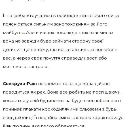
Її потреба втручатися в особисте життя свого сина
пояснюється сильним занепокоєнням за його
майбутнє. Але в ваших повсякденних взаєминах
вона не завжди буде займати сторону своєї
дитини. І це не тому, що вона так сильно полюбить
вас, а через своє почуття справедливості або
миттєвого настрою.
Свекруха-Рак:
почнемо з того, що вона дійсно
поводиться як рак. Вона все робить не поспішаючи,
ховається у свій будиночок за будь-якої небезпеки і
починає плакати крокодилячими сльозами з будь-
якої дрібниці. Її постійна зміна настрою характеризує
її як людину, яка легко ображається.