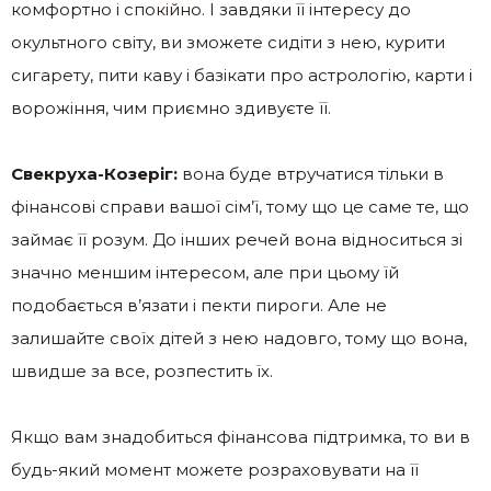
комфортно і спокійно. І завдяки її інтересу до
окультного світу, ви зможете сидіти з нею, курити
сигарету, пити каву і базікати про астрологію, карти і
ворожіння, чим приємно здивуєте її.
Свекруха-Козеріг:
вона буде втручатися тільки в
фінансові справи вашої сім’ї, тому що це саме те, що
займає її розум. До інших речей вона відноситься зі
значно меншим інтересом, але при цьому їй
подобається в’язати і пекти пироги. Але не
залишайте своїх дітей з нею надовго, тому що вона,
швидше за все, розпестить їх.
Якщо вам знадобиться фінансова підтримка, то ви в
будь-який момент можете розраховувати на її