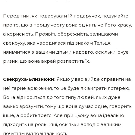
Перед тим, як подарувати їй подарунок, подумайте
про те, що в першу чергу вона оцінить не його красу,
а корисність. Проявіть обережність, залишаючи
свекруху, яка народилася під знаком Тельця,
няньчитися з вашими дітьми надовго, оскільки існує
ризик, що вона вкрай розпестить їх.
Свекруха-Близнюки:
Якщо у вас вийде справити на
неї гарне враження, то це буде як виграти лотерею.
Вона відноситься до того типу людей, яких дуже
важко зрозуміти, тому що вона думає одне, говорить
інше, а робить третє. Але при цьому вона ідеально
підходить на роль няні, оскільки володіє великим
почуттям відповідальності.