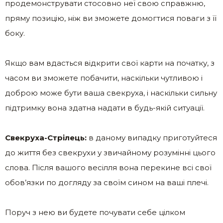
продемонструвати стосовно неї свою справжню,
пряму позицію, ніж ви зможете домогтися поваги з її
боку.
Якщо вам вдасться відкрити свої карти на початку, з
часом ви зможете побачити, наскільки чутливою і
доброю може бути ваша свекруха, і наскільки сильну
підтримку вона здатна надати в будь-якій ситуації.
Свекруха-Стрілець:
в даному випадку приготуйтеся
до життя без свекрухи у звичайному розумінні цього
слова. Після вашого весілля вона перекине всі свої
обов’язки по догляду за своїм сином на ваші плечі.
Поруч з нею ви будете почувати себе цілком