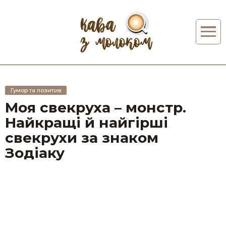
Гумор та позитив
Моя свекруха – монстр.
Найкращі й найгірші
свекрухи за знаком
Зодіаку