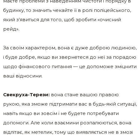
маєте проблеми з наведенням чистоти і порядку в
будинку, то значить чекайте її в ролі поліцейського,
який з’явиться для того, щоб зробити «очисний
рейд».
За своїм характером, вона є дуже доброю людиною,
і буде добре, якщо ви звернетеся до неї за порадою
щодо фінансового питання — це допоможе зміцнити
ваші відносини.
Свекруха-Терези:
вона стане вашою правою
рукою, яка зможе підтримати вас в будь-якій ситуації,
навіть якщо ви зовсім і не будете потребувати
допомоги. Але коли взаємини розпалюються, вона
відлітає, як метелик, тому що виявляється не в змозі