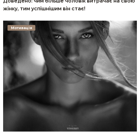
Доведено: чим більше чоловік витрачає на свою
жінку, тим успішнішим він стає!
Мотивація