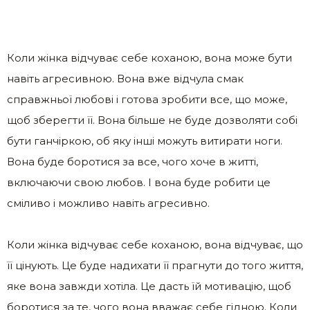
Коли жінка відчуває себе коханою, вона може бути
навіть агресивною. Вона вже відчула смак
справжньої любові і готова зробити все, що може,
щоб зберегти її. Вона більше не буде дозволяти собі
бути ганчіркою, об яку інші можуть витирати ноги.
Вона буде боротися за все, чого хоче в житті,
включаючи свою любов. І вона буде робити це
сміливо і можливо навіть агресивно.
Коли жінка відчуває себе коханою, вона відчуває, що
її цінують. Це буде надихати її прагнути до того життя,
яке вона завжди хотіла. Це дасть їй мотивацію, щоб
боротися за те, чого вона вважає себе гідною. Коли