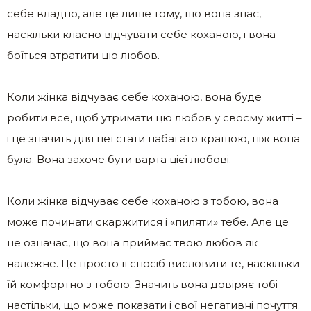
себе владно, але це лише тому, що вона знає,
наскільки класно відчувати себе коханою, і вона
боїться втратити цю любов.
Коли жінка відчуває себе коханою, вона буде
робити все, щоб утримати цю любов у своєму житті –
і це значить для неї стати набагато кращою, ніж вона
була. Вона захоче бути варта цієї любові.
Коли жінка відчуває себе коханою з тобою, вона
може починати скаржитися і «пиляти» тебе. Але це
не означає, що вона приймає твою любов як
належне. Це просто її спосіб висловити те, наскільки
їй комфортно з тобою. Значить вона довіряє тобі
настільки, що може показати і свої негативні почуття.