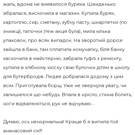
жаль, вдома не виявилося буряка. Швиденько
зібралася, вискочила в магазин. Купила буряк,
картоплю, сир, сметану, зубну пасту, шкарпетки (по
знижці), тапочки (теж акція була), мила кілька
упаковок, про всяк випадок. На зворотній дорозі
зайшла в банк, там оплатила комуналку, біля банку
заскочила в майстерню, забрала туфлі з ремонту,
купила в хлібному кіоску свіжі булочки дітям в школу
для бутербродів. Ледве добралася додому з цим
всім. Приготувала борщ. Уже не звернула увагу, чи
залишилося що-небудь. Впала в крісло, спина болить,
ноги відвалюються, рук не відчуваю…
Думаю, ось ненормальна! Краще б я випила той
ананасовий сік!!!