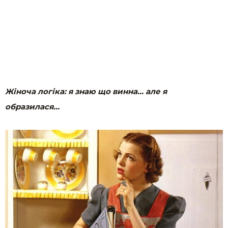
Жіноча логіка: я знаю що винна… але я
образилася…