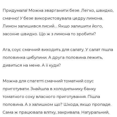
Придумала! Можна зварганити безе. Легко, швидко,
смачно! У безе використовувала цедру лимона.
Лимон залишився лисий… Якщо залишити його,
засохне швидко. Що ж з лимона то зробити?
Ага, соус смачний виходить для салату. У салат пішла
половинка цибулини. А друга половина лежить,
дивиться на мене. А її куди?
Можна для спагетті смачний томатний соус
приготувати. Знайшла в холодильнику банку
томатного соку власного приготування. Пішла
половина. А з залишком що? Шкода, якщо пропаде.
Сама ж працювала влітку, закривала. Натуральний,