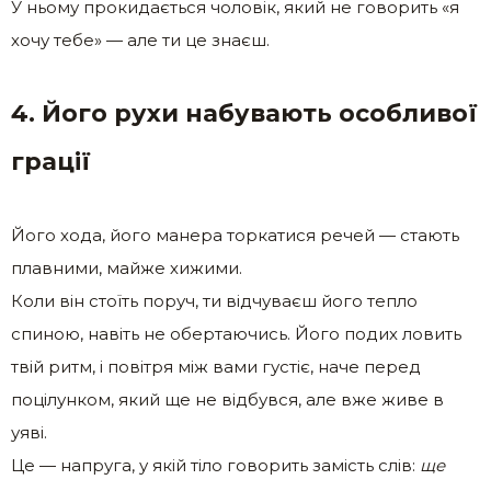
У ньому прокидається чоловік, який не говорить «я
хочу тебе» — але ти це знаєш.
4. Його рухи набувають особливої
грації
Його хода, його манера торкатися речей — стають
плавними, майже хижими.
Коли він стоїть поруч, ти відчуваєш його тепло
спиною, навіть не обертаючись. Його подих ловить
твій ритм, і повітря між вами густіє, наче перед
поцілунком, який ще не відбувся, але вже живе в
уяві.
Це — напруга, у якій тіло говорить замість слів:
ще