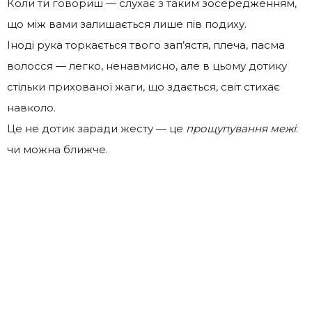
Коли ти говориш — слухає з таким зосередженням,
що між вами залишається лише пів подиху.
Іноді рука торкається твого зап’ястя, плеча, пасма
волосся — легко, ненавмисно, але в цьому дотику
стільки прихованої жаги, що здається, світ стихає
навколо.
Це не дотик заради жесту — це
прощупування межі
:
чи можна ближче.