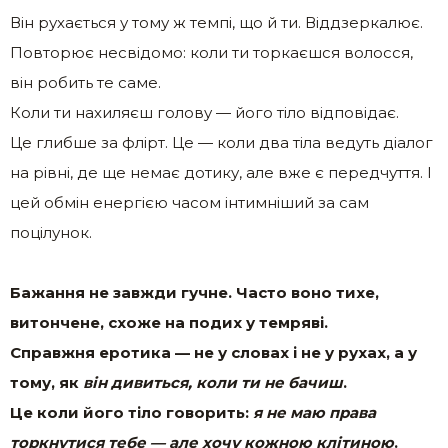
Він рухається у тому ж темпі, що й ти. Віддзеркалює.
Повторює несвідомо: коли ти торкаєшся волосся,
він робить те саме.
Коли ти нахиляєш голову — його тіло відповідає.
Це глибше за флірт. Це — коли два тіла ведуть діалог
на рівні, де ще немає дотику, але вже є передчуття. І
цей обмін енергією часом інтимніший за сам
поцілунок.
Бажання не завжди гучне. Часто воно тихе,
витончене, схоже на подих у темряві.
Справжня еротика — не у словах і не у рухах, а у
тому, як
він дивиться, коли ти не бачиш
.
Це коли його тіло говорить:
я не маю права
торкнутися тебе — але хочу кожною клітиною
.