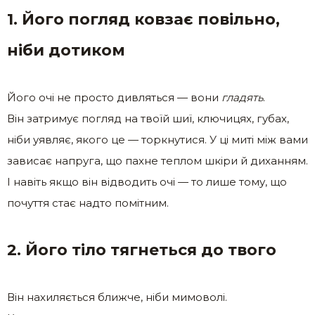
1. Його погляд ковзає повільно,
ніби дотиком
Його очі не просто дивляться — вони
гладять
.
Він затримує погляд на твоїй шиї, ключицях, губах,
ніби уявляє, якого це — торкнутися. У ці миті між вами
зависає напруга, що пахне теплом шкіри й диханням.
І навіть якщо він відводить очі — то лише тому, що
почуття стає надто помітним.
2. Його тіло тягнеться до твого
Він нахиляється ближче, ніби мимоволі.