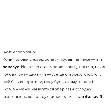
Іноді слова зайві.
Коли чоловік
справді
хоче жінку, він не каже — він
показує
. Його тіло стає мовою: пальці, погляд, нахил
голови, ритм дихання — усе це створює історію, у
якій більше еротики, ніж у будь-якому зізнанні.
І хоч він може намагатися зберігати холодну
стриманість, кожен рух видає одне —
він бажає її
.