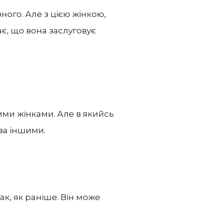
ного. Але з цією жінкою,
ає, що вона заслуговує
ими жінками. Але в якийсь
 за іншими.
так, як раніше. Він може