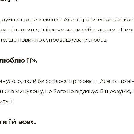
ь думав, що це важливо. Але з правильною жінкою
нує відносини, і він хоче вести себе так само. Пе
се те, що повинно супроводжувати любов.
 люблю її».
инулого, який би хотілося приховати. Але якщо він
нки в минулому, це його не відлякує. Він розуміє,
ь її.
и їй все».