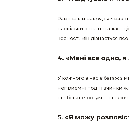
Раніше він навряд чи навіт
наскільки вона поважає і ці
чесності. Він дізнається в
4. «Мені все одно, я
У кожного з нас є багаж з м
неприємні події і вчинки жі
ще більше розуміє, що любит
5. «Я можу розповіст