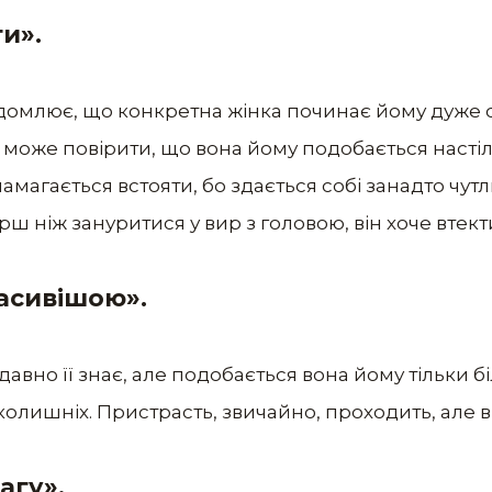
ти».
відомлює, що конкретна жінка починає йому дуже 
е може повірити, що вона йому подобається настіл
намагається встояти, бо здається собі занадто чут
ерш ніж зануритися у вир з головою, він хоче втект
расивішою».
давно її знає, але подобається вона йому тільки б
 колишніх. Пристрасть, звичайно, проходить, але 
агу».