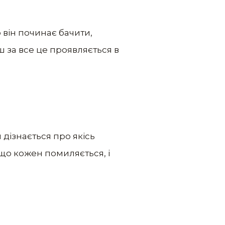
 він починає бачити,
рш за все це проявляється в
 дізнається про якісь
 що кожен помиляється, і