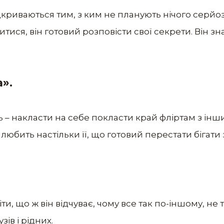
дкриваються тим, з ким не планують нічого серйоз
итися, він готовий розповісти свої секрети. Він зн
».
ь – накласти на себе покласти край фліртам з інш
любить настільки її, що готовий перестати бігати
ти, що ж він відчуває, чому все так по-іншому, не 
зів і рідних.