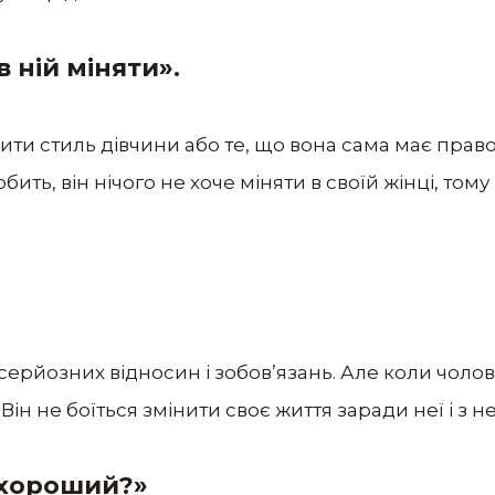
в ній міняти».
інити стиль дівчини або те, що вона сама має прав
ть, він нічого не хоче міняти в своїй жінці, тому 
серйозних відносин і зобов’язань. Але коли чолов
 Він не боїться змінити своє життя заради неї і з н
я хороший?»