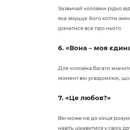
Зазвичай чоловіки рідко ві
яка змушує його хотіти змін
дізнатися все про нього.
6. «Вона – моя єдина
Для чоловіка багато значит
момент він усвідомлює, що 
7. «Це любов?»
Він може не до кінця розумі
навіть цікавитися у своїх дру