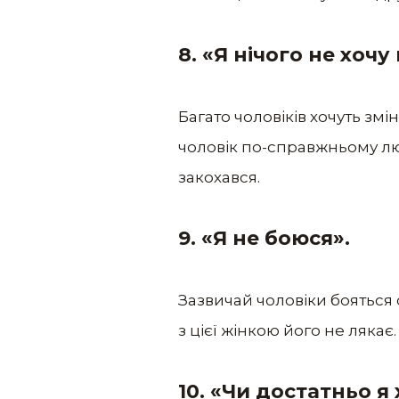
8. «Я нічого не хочу 
Багато чоловіків хочуть зм
чоловік по-справжньому люби
закохався.
9. «Я не боюся».
Зазвичай чоловіки бояться 
з цієї жінкою його не лякає.
10. «Чи достатньо 