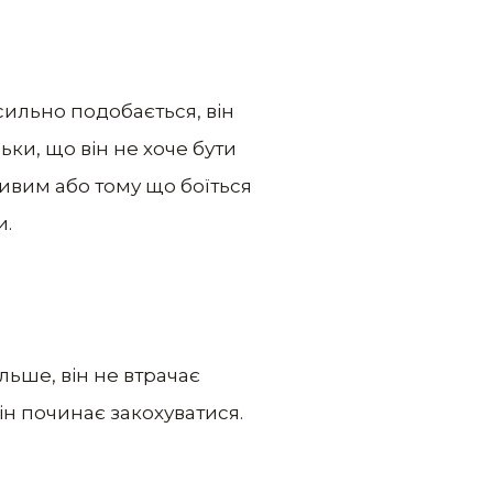
сильно подобається, він
ьки, що він не хоче бути
ливим або тому що боїться
и.
ільше, він не втрачає
він починає закохуватися.