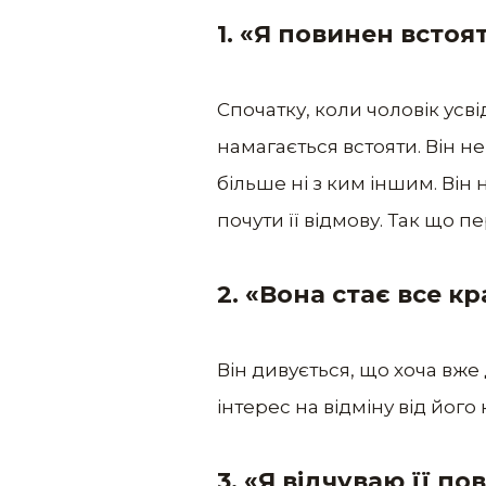
1. «Я повинен встоя
Спочатку, коли чоловік ус
намагається встояти. Він н
більше ні з ким іншим. Він 
почути її відмову. Так що п
2. «Вона стає все к
Він дивується, що хоча вже 
інтерес на відміну від його
3. «Я відчуваю її пов