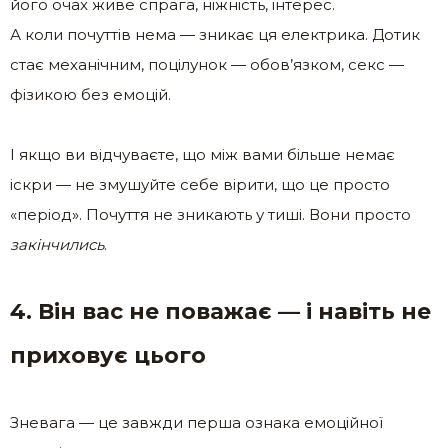
його очах живе спрага, ніжність, інтерес.
А коли почуттів нема — зникає ця електрика. Дотик
стає механічним, поцілунок — обов’язком, секс —
фізикою без емоцій.
І якщо ви відчуваєте, що між вами більше немає
іскри — не змушуйте себе вірити, що це просто
«період». Почуття не зникають у тиші. Вони просто
закінчились
.
4. Він вас не поважає — і навіть не
приховує цього
Зневага — це завжди перша ознака емоційної