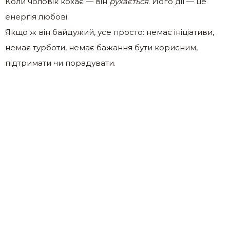
Коли чоловік кохає — він
рухається
. Його дії — це
енергія любові.
Якщо ж він байдужий, усе просто: немає ініціативи,
немає турботи, немає бажання бути корисним,
підтримати чи порадувати.