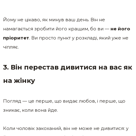
Йому не цікаво, як минув ваш день. Він не
намагається зробити його кращим, бо ви —
не його
пріоритет
. Ви просто пункт у розкладі, який уже не
чіпляє.
3. Він перестав дивитися на вас як
на жінку
Погляд — це перше, що видає любов, і перше, що
зникає, коли вона йде.
Коли чоловік закоханий, він не може не дивитися: у