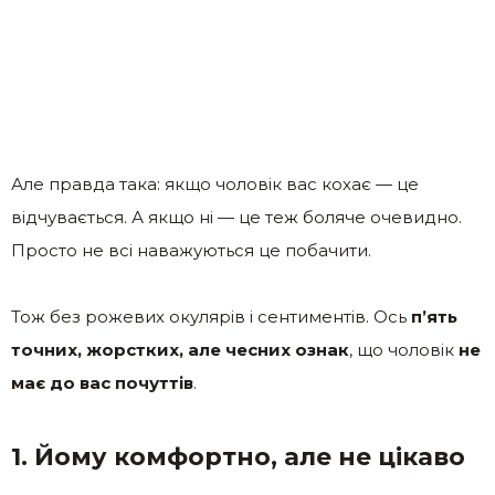
Але правда така: якщо чоловік вас кохає — це
відчувається. А якщо ні — це теж боляче очевидно.
Просто не всі наважуються це побачити.
Тож без рожевих окулярів і сентиментів. Ось
п’ять
точних, жорстких, але чесних ознак
, що чоловік
не
має до вас почуттів
.
1. Йому комфортно, але не цікаво