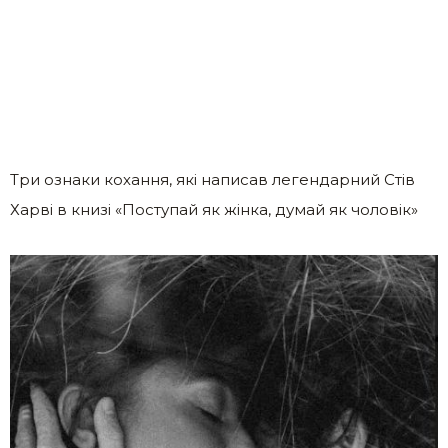
Три ознаки кохання, які написав легендарний Стів
Харві в книзі «Поступай як жінка, думай як чоловік»