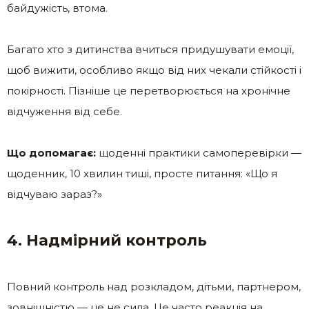
байдужість, втома.
Багато хто з дитинства вчиться придушувати емоції,
щоб вижити, особливо якщо від них чекали стійкості і
покірності. Пізніше це перетворюється на хронічне
відчуження від себе.
Що допомагає:
щоденні практики самоперевірки —
щоденник, 10 хвилин тиші, просте питання: «Що я
відчуваю зараз?»
4. Надмірний контроль
Повний контроль над розкладом, дітьми, партнером,
зовнішністю — це не сила. Це часто реакція на