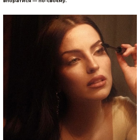
впоратися — по-своєму.