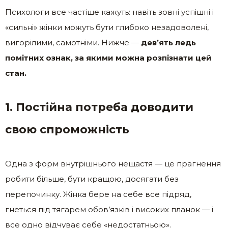
Психологи все частіше кажуть: навіть зовні успішні і
«сильні» жінки можуть бути глибоко незадоволені,
вигорілими, самотніми. Нижче —
дев’ять ледь
помітних ознак, за якими можна розпізнати цей
стан.
1. Постійна потреба доводити
свою спроможність
Одна з форм внутрішнього нещастя — це прагнення
робити більше, бути кращою, досягати без
перепочинку. Жінка бере на себе все підряд,
гнеться під тягарем обов’язків і високих планок — і
все одно відчуває себе «недостатньою».