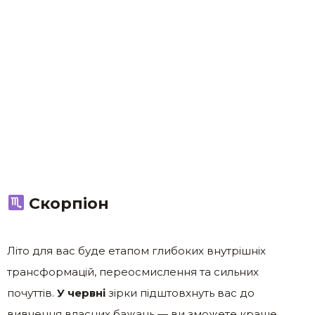
Скорпіон
Літо для вас буде етапом глибоких внутрішніх
трансформацій, переосмислення та сильних
почуттів.
У червні
зірки підштовхнуть вас до
вивчення власних бажань — ви зможете краще