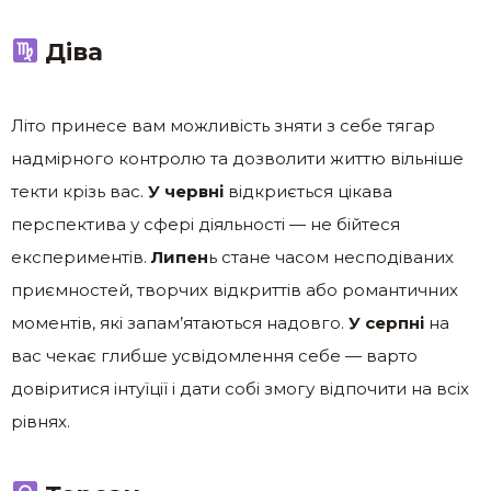
Діва
Літо принесе вам можливість зняти з себе тягар
надмірного контролю та дозволити життю вільніше
текти крізь вас.
У червні
відкриється цікава
перспектива у сфері діяльності — не бійтеся
експериментів.
Липен
ь стане часом несподіваних
приємностей, творчих відкриттів або романтичних
моментів, які запам’ятаються надовго.
У серпні
на
вас чекає глибше усвідомлення себе — варто
довіритися інтуїції і дати собі змогу відпочити на всіх
рівнях.