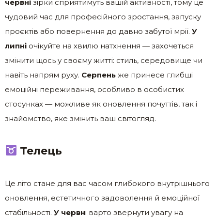
червні
зірки сприятимуть вашій активності, тому це
чудовий час для професійного зростання, запуску
проєктів або повернення до давно забутої мрії.
У
липні
очікуйте на хвилю натхнення — захочеться
змінити щось у своєму житті: стиль, середовище чи
навіть напрям руху.
Серпень
же принесе глибші
емоційні переживання, особливо в особистих
стосунках — можливе як оновлення почуттів, так і
знайомство, яке змінить ваш світогляд.
Телець
Це літо стане для вас часом глибокого внутрішнього
оновлення, естетичного задоволення й емоційної
стабільності.
У червн
і варто звернути увагу на