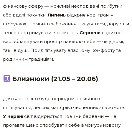
фінансову сферу — можливі несподівані прибутки
або вдалі покупки.
Липень
відкриє нові грані у
стосунках — з’явиться бажання піклуватися, дарувати
тепло та отримувати взаємність.
Серпень
надихне
вас облаштувати простір навколо себе — як у домі,
так і в душі. Приділіть увагу власному комфорту та
родинним традиціям.
Близнюки (21.05 – 20.06)
Для вас це літо буде періодом активного
спілкування, легких мандрів і численних знайомств.
У червн
і світ відкриється новими барвами — не
проґавте шанс спробувати себе в чомусь новому