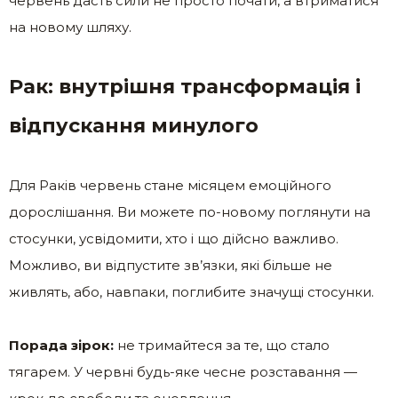
червень дасть сили не просто почати, а втриматися
на новому шляху.
Рак: внутрішня трансформація і
відпускання минулого
Для Раків червень стане місяцем емоційного
дорослішання. Ви можете по-новому поглянути на
стосунки, усвідомити, хто і що дійсно важливо.
Можливо, ви відпустите зв’язки, які більше не
живлять, або, навпаки, поглибите значущі стосунки.
Порада зірок:
не тримайтеся за те, що стало
тягарем. У червні будь-яке чесне розставання —