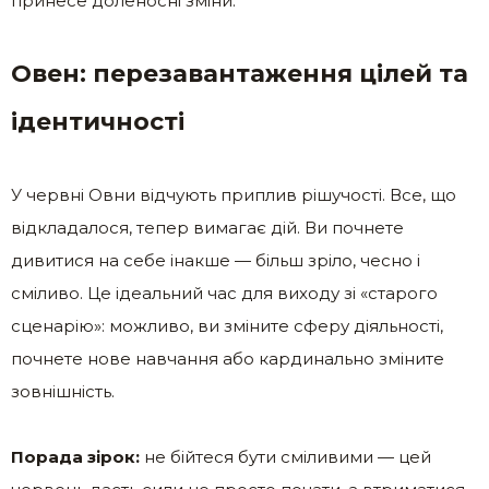
принесе доленосні зміни.
Овен: перезавантаження цілей та
ідентичності
У червні Овни відчують приплив рішучості. Все, що
відкладалося, тепер вимагає дій. Ви почнете
дивитися на себе інакше — більш зріло, чесно і
сміливо. Це ідеальний час для виходу зі «старого
сценарію»: можливо, ви зміните сферу діяльності,
почнете нове навчання або кардинально зміните
зовнішність.
Порада зірок:
не бійтеся бути сміливими — цей