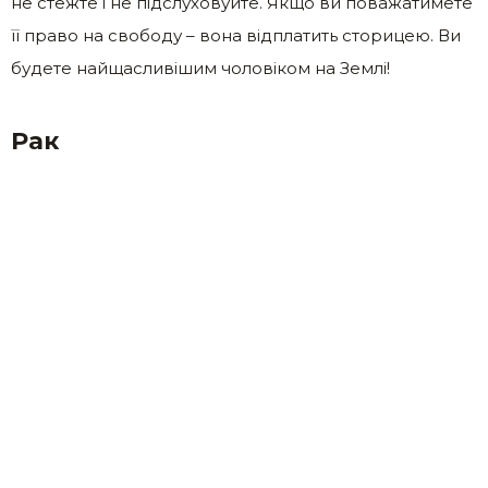
не стежте і не підслуховуйте. Якщо ви поважатимете
її право на свободу – вона відплатить сторицею. Ви
будете найщасливішим чоловіком на Землі!
Рак