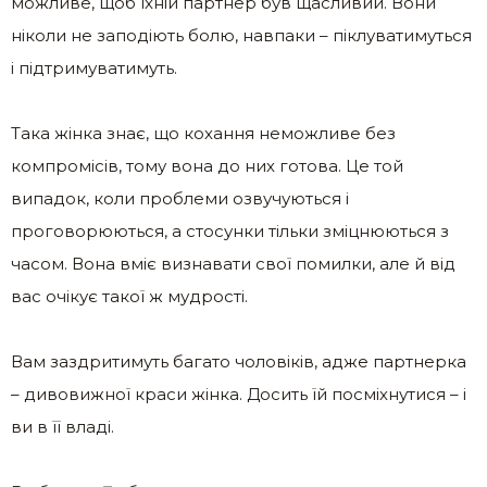
можливе, щоб їхній партнер був щасливий. Вони
ніколи не заподіють болю, навпаки – піклуватимуться
і підтримуватимуть.
Така жінка знає, що кохання неможливе без
компромісів, тому вона до них готова. Це той
випадок, коли проблеми озвучуються і
проговорюються, а стосунки тільки зміцнюються з
часом. Вона вміє визнавати свої помилки, але й від
вас очікує такої ж мудрості.
Вам заздритимуть багато чоловіків, адже партнерка
– дивовижної краси жінка. Досить їй посміхнутися – і
ви в її владі.