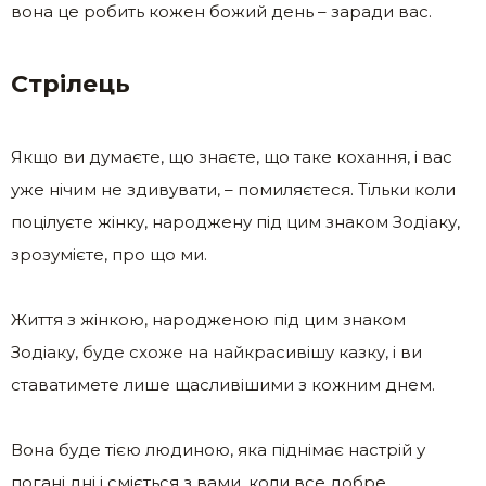
вона це робить кожен божий день – заради вас.
Стрілець
Якщо ви думаєте, що знаєте, що таке кохання, і вас
уже нічим не здивувати, – помиляєтеся. Тільки коли
поцілуєте жінку, народжену під цим знаком Зодіаку,
зрозумієте, про що ми.
Життя з жінкою, народженою під цим знаком
Зодіаку, буде схоже на найкрасивішу казку, і ви
ставатимете лише щасливішими з кожним днем.
Вона буде тією людиною, яка піднімає настрій у
погані дні і сміється з вами, коли все добре.