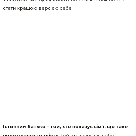
стати кращою версією себе.
Істинний батько – той, хто показує сім’ї, що таке
чисте щастя і радість
. Той, хто відчуває себе