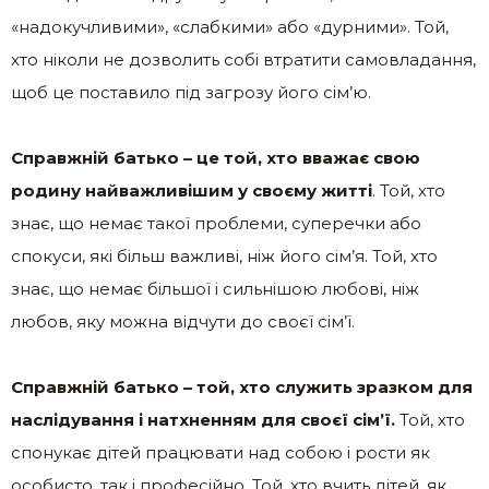
«надокучливими», «слабкими» або «дурними». Той,
хто ніколи не дозволить собі втратити самовладання,
щоб це поставило під загрозу його сім’ю.
Справжній батько – це той, хто вважає свою
родину найважливішим у своєму житті
. Той, хто
знає, що немає такої проблеми, суперечки або
спокуси, які більш важливі, ніж його сім’я. Той, хто
знає, що немає більшої і сильнішою любові, ніж
любов, яку можна відчути до своєї сім’ї.
Справжній батько – той, хто служить зразком для
наслідування і натхненням для своєї сім’ї.
Той, хто
спонукає дітей працювати над собою і рости як
особисто, так і професійно. Той, хто вчить дітей, як