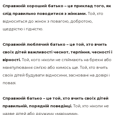
Справжній хороший батько – це приклад того, як
слід правильно поводитися з жінками.
Той, хто
відноситься до жінок з повагою, добротою,
щедрістю і гідністю.
Справжній люблячий батько – це той, хто вчить
своїх дітей важливості чеснот, терпіння, чесності і
вірності.
Той, кого ніколи не спіймають на брехні або
маніпулюванні сім’єю або кимось ще. Той, хто вчить
своїх дітей будувати відносини, засновані на довірі і
повазі.
Справжній батько – це той, хто вчить своїх дітей
правильній, порядній поведінці.
Той, хто ніколи не
назве дітей або дружину «марними»,