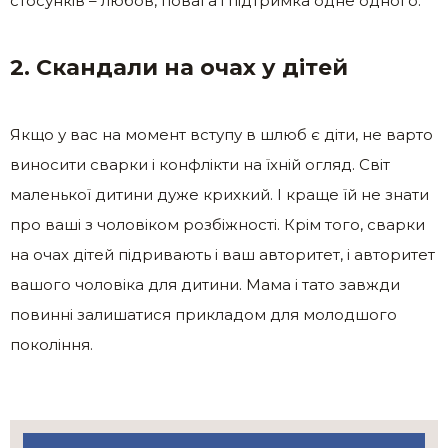
стосунків – любов, повага і підтримка одне одного.
2. Скандали на очах у дітей
Якщо у вас на момент вступу в шлюб є діти, не варто
виносити сварки і конфлікти на їхній огляд. Світ
маленької дитини дуже крихкий. І краще їй не знати
про ваші з чоловіком розбіжності. Крім того, сварки
на очах дітей підривають і ваш авторитет, і авторитет
вашого чоловіка для дитини. Мама і тато завжди
повинні залишатися прикладом для молодшого
покоління.