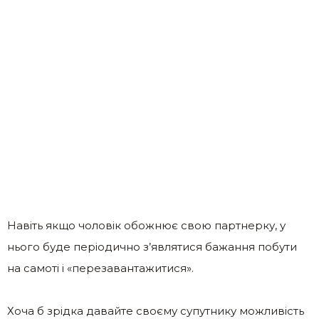
Навіть якщо чоловік обожнює свою партнерку, у
нього буде періодично з’являтися бажання побути
на самоті і «перезавантажитися».
Хоча б зрідка давайте своєму супутнику можливість