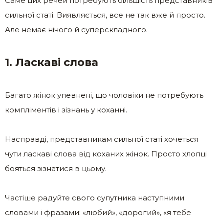
Саме цих речей потребують більшість представників
сильної статі. Виявляється, все не так вже й просто.
Але немає нічого й суперскладного.
1. Ласкаві слова
Багато жінок упевнені, що чоловіки не потребують
компліментів і зізнань у коханні.
Насправді, представникам сильної статі хочеться
чути ласкаві слова від коханих жінок. Просто хлопці
бояться зізнатися в цьому.
Частіше радуйте свого супутника наступними
словами і фразами: «любий», «дорогий», «я тебе