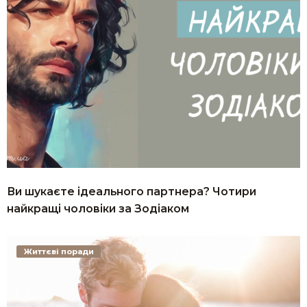
Ви шукаєте ідеального партнера? Чотири
найкращі чоловіки за Зодіаком
Життєві поради