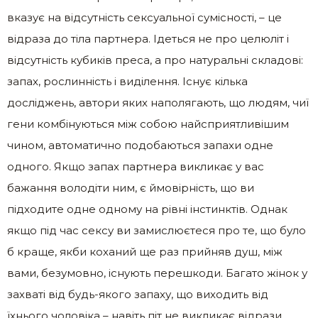
вказує на відсутність сексуальної сумісності, – це
відраза до тіла партнера. Ідеться не про целюліт і
відсутність кубиків преса, а про натуральні складові:
запах, рослинність і виділення. Існує кілька
досліджень, автори яких наполягають, що людям, чиї
гени комбінуються між собою найсприятливішим
чином, автоматично подобаються запахи одне
одного. Якщо запах партнера викликає у вас
бажання володіти ним, є ймовірність, що ви
підходите одне одному на рівні інстинктів. Однак
якщо під час сексу ви замислюєтеся про те, що було
б краще, якби коханий ще раз прийняв душ, між
вами, безумовно, існують перешкоди. Багато жінок у
захваті від будь-якого запаху, що виходить від
їхнього чоловіка – навіть піт не викликає відрази,