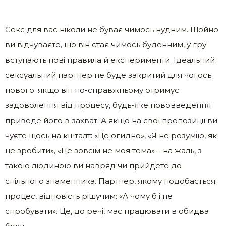
Секс для вас ніколи не буває чимось нудним. Щойно
ви відчуваєте, що він стає чимось буденним, у гру
вступають нові правила й експерименти. Ідеальний
сексуальний партнер не буде закритий для чогось
нового: якщо він по-справжньому отримує
задоволення від процесу, будь-яке нововведення
приведе його в захват. А якщо на свої пропозиції ви
чуєте щось на кшталт: «Це огидно», «Я не розумію, як
це зробити», «Це зовсім не моя тема» – на жаль, з
такою людиною ви навряд чи прийдете до
спільного знаменника. Партнер, якому подобається
процес, відповість рішучим: «А чому б і не
спробувати». Це, до речі, має працювати в обидва