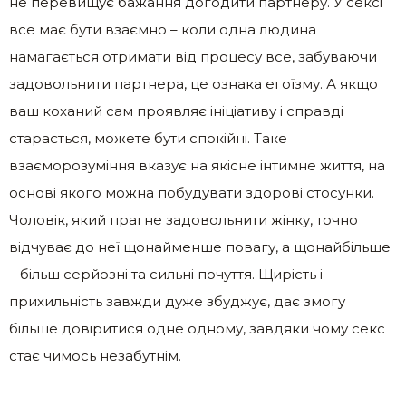
не перевищує бажання догодити партнеру. У сексі
все має бути взаємно – коли одна людина
намагається отримати від процесу все, забуваючи
задовольнити партнера, це ознака егоїзму. А якщо
ваш коханий сам проявляє ініціативу і справді
старається, можете бути спокійні. Таке
взаєморозуміння вказує на якісне інтимне життя, на
основі якого можна побудувати здорові стосунки.
Чоловік, який прагне задовольнити жінку, точно
відчуває до неї щонайменше повагу, а щонайбільше
– більш серйозні та сильні почуття. Щирість і
прихильність завжди дуже збуджує, дає змогу
більше довіритися одне одному, завдяки чому секс
стає чимось незабутнім.