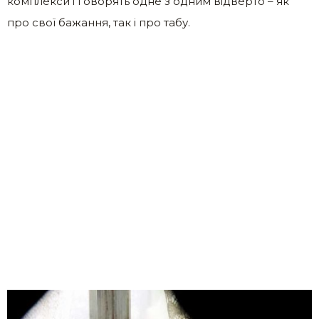
комплекси і говорять одне з одним відверто – як
про свої бажання, так і про табу.