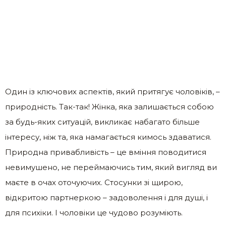
Один із ключових аспектів, який притягує чоловіків, –
природність. Так-так! Жінка, яка залишається собою
за будь-яких ситуацій, викликає набагато більше
інтересу, ніж та, яка намагається кимось здаватися.
Природна привабливість – це вміння поводитися
невимушено, не переймаючись тим, який вигляд ви
маєте в очах оточуючих. Стосунки зі щирою,
відкритою партнеркою – задоволення і для душі, і
для психіки. І чоловіки це чудово розуміють.