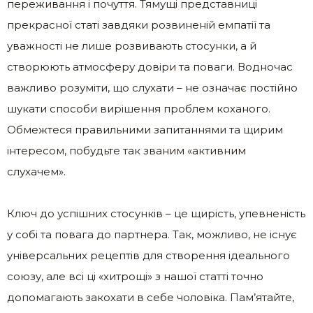
переживання і почуття. Тямущі представниці
прекрасної статі завдяки розвиненій емпатії та
уважності не лише розвивають стосунки, а й
створюють атмосферу довіри та поваги. Водночас
важливо розуміти, що слухати – не означає постійно
шукати способи вирішення проблем коханого.
Обмежтеся правильними запитаннями та щирим
інтересом, побудьте так званим «активним
слухачем».
Ключ до успішних стосунків – це щирість, упевненість
у собі та повага до партнера. Так, можливо, не існує
універсальних рецептів для створення ідеального
союзу, але всі ці «хитрощі» з нашої статті точно
допомагають закохати в себе чоловіка. Пам’ятайте,