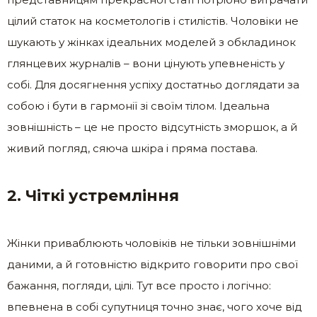
цілий статок на косметологів і стилістів. Чоловіки не
шукають у жінках ідеальних моделей з обкладинок
глянцевих журналів – вони цінують упевненість у
собі. Для досягнення успіху достатньо доглядати за
собою і бути в гармонії зі своїм тілом. Ідеальна
зовнішність – це не просто відсутність зморшок, а й
живий погляд, сяюча шкіра і пряма постава.
2. Чіткі устремління
Жінки приваблюють чоловіків не тільки зовнішніми
даними, а й готовністю відкрито говорити про свої
бажання, погляди, цілі. Тут все просто і логічно:
впевнена в собі супутниця точно знає, чого хоче від