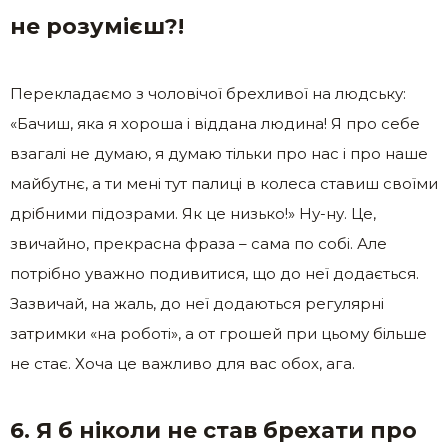
не розумієш?!
Перекладаємо з чоловічої брехливої на людську:
«Бачиш, яка я хороша і віддана людина! Я про себе
взагалі не думаю, я думаю тільки про нас і про наше
майбутнє, а ти мені тут палиці в колеса ставиш своїми
дрібними підозрами. Як це низько!» Ну-ну. Це,
звичайно, прекрасна фраза – сама по собі. Але
потрібно уважно подивитися, що до неї додається.
Зазвичай, на жаль, до неї додаються регулярні
затримки «на роботі», а от грошей при цьому більше
не стає. Хоча це важливо для вас обох, ага.
6. Я б ніколи не став брехати про