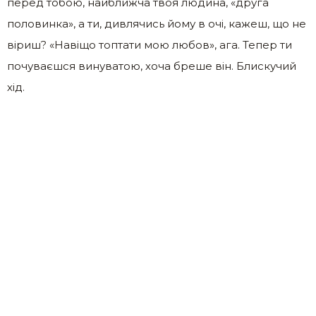
перед тобою, найближча твоя людина, «друга
половинка», а ти, дивлячись йому в очі, кажеш, що не
віриш? «Навіщо топтати мою любов», ага. Тепер ти
почуваєшся винуватою, хоча бреше він. Блискучий
хід.