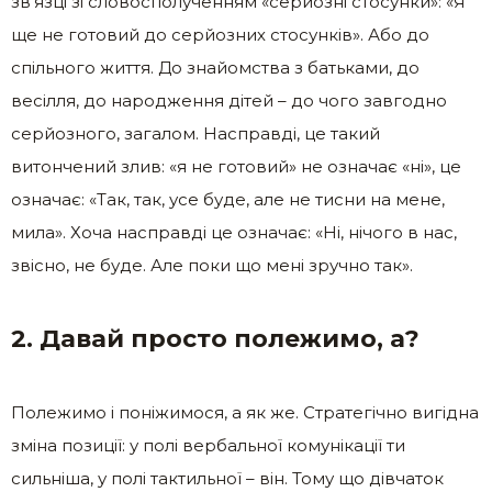
зв’язці зі словосполученням «серйозні стосунки»: «Я
ще не готовий до серйозних стосунків». Або до
спільного життя. До знайомства з батьками, до
весілля, до народження дітей – до чого завгодно
серйозного, загалом. Насправді, це такий
витончений злив: «я не готовий» не означає «ні», це
означає: «Так, так, усе буде, але не тисни на мене,
мила». Хоча насправді це означає: «Ні, нічого в нас,
звісно, не буде. Але поки що мені зручно так».
2. Давай просто полежимо, а?
Полежимо і поніжимося, а як же. Стратегічно вигідна
зміна позиції: у полі вербальної комунікації ти
сильніша, у полі тактильної – він. Тому що дівчаток