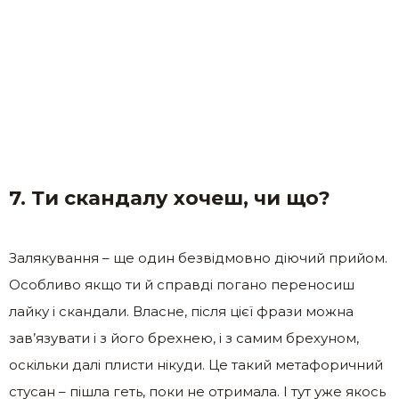
7. Ти скандалу хочеш, чи що?
Залякування – ще один безвідмовно діючий прийом.
Особливо якщо ти й справді погано переносиш
лайку і скандали. Власне, після цієї фрази можна
зав’язувати і з його брехнею, і з самим брехуном,
оскільки далі плисти нікуди. Це такий метафоричний
стусан – пішла геть, поки не отримала. І тут уже якось