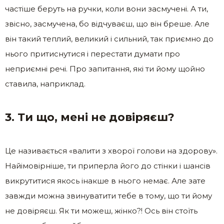
частіше беруть на ручки, коли вони засмучені. А ти,
звісно, засмучена, бо відчуваєш, що він бреше. Але
він такий теплий, великий і сильний, так приємно до
нього притиснутися і перестати думати про
неприємні речі. Про запитання, які ти йому щойно
ставила, наприклад.
3. Ти що, мені не довіряєш?
Це називається «валити з хворої голови на здорову».
Найімовірніше, ти приперла його до стінки і шансів
викрутитися якось інакше в нього немає. Але зате
завжди можна звинуватити тебе в тому, що ти йому
не довіряєш. Як ти можеш, жінко?! Ось він стоїть