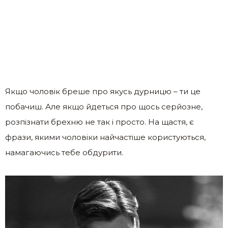
Якщо чоловік бреше про якусь дурницю – ти це
побачиш. Але якщо йдеться про щось серйозне,
розпізнати брехню не так і просто. На щастя, є
фрази, якими чоловіки найчастіше користуються,
намагаючись тебе обдурити.