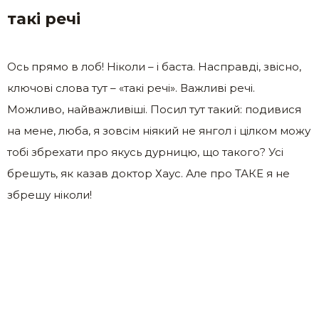
такі речі
Ось прямо в лоб! Ніколи – і баста. Насправді, звісно,
ключові слова тут – «такі речі». Важливі речі.
Можливо, найважливіші. Посил тут такий: подивися
на мене, люба, я зовсім ніякий не янгол і цілком можу
тобі збрехати про якусь дурницю, що такого? Усі
брешуть, як казав доктор Хаус. Але про ТАКЕ я не
збрешу ніколи!