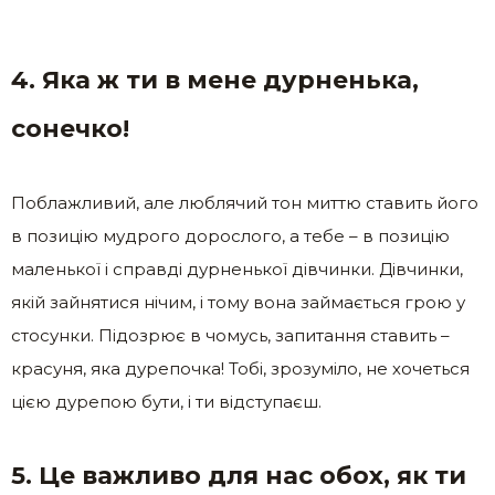
4. Яка ж ти в мене дурненька,
сонечко!
Поблажливий, але люблячий тон миттю ставить його
в позицію мудрого дорослого, а тебе – в позицію
маленької і справді дурненької дівчинки. Дівчинки,
якій зайнятися нічим, і тому вона займається грою у
стосунки. Підозрює в чомусь, запитання ставить –
красуня, яка дурепочка! Тобі, зрозуміло, не хочеться
цією дурепою бути, і ти відступаєш.
5. Це важливо для нас обох, як ти