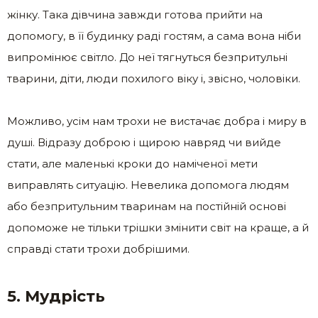
жінку. Така дівчина завжди готова прийти на
допомогу, в її будинку раді гостям, а сама вона ніби
випромінює світло. До неї тягнуться безпритульні
тварини, діти, люди похилого віку і, звісно, чоловіки.
Можливо, усім нам трохи не вистачає добра і миру в
душі. Відразу доброю і щирою навряд чи вийде
стати, але маленькі кроки до наміченої мети
виправлять ситуацію. Невелика допомога людям
або безпритульним тваринам на постійній основі
допоможе не тільки трішки змінити світ на краще, а й
справді стати трохи добрішими.
5. Мудрість