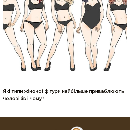
Які типи жіночої фігури найбільше приваблюють
чоловіків і чому?