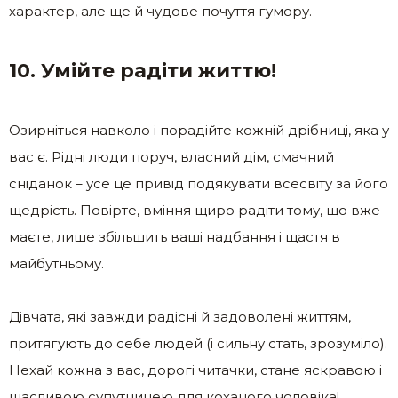
характер, але ще й чудове почуття гумору.
10. Умійте радіти життю!
Озирніться навколо і порадійте кожній дрібниці, яка у
вас є. Рідні люди поруч, власний дім, смачний
сніданок – усе це привід подякувати всесвіту за його
щедрість. Повірте, вміння щиро радіти тому, що вже
маєте, лише збільшить ваші надбання і щастя в
майбутньому.
Дівчата, які завжди радісні й задоволені життям,
притягують до себе людей (і сильну стать, зрозуміло).
Нехай кожна з вас, дорогі читачки, стане яскравою і
щасливою супутницею для коханого чоловіка!