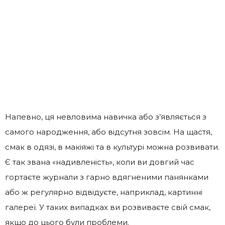
Напевно, ця невловима навичка або з’являється з
самого народження, або відсутня зовсім. На щастя,
смак в одязі, в макіяжі та в культурі можна розвивати.
Є так звана «надивленість», коли ви довгий час
гортаєте журнали з гарно вдягненими панянками
або ж регулярно відвідуєте, наприклад, картинні
галереї. У таких випадках ви розвиваєте свій смак,
якщо до цього були проблеми.