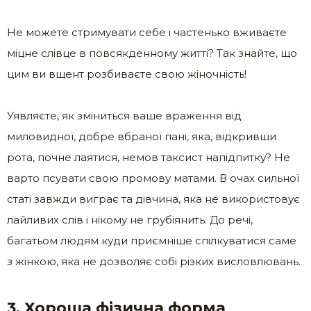
Не можете стримувати себе і частенько вживаєте
міцне слівце в повсякденному житті? Так знайте, що
цим ви вщент розбиваєте свою жіночність!
Уявляєте, як зміниться ваше враження від
миловидної, добре вбраної пані, яка, відкривши
рота, почне лаятися, немов таксист напідпитку? Не
варто псувати свою промову матами. В очах сильної
статі завжди виграє та дівчина, яка не використовує
лайливих слів і нікому не грубіянить. До речі,
багатьом людям куди приємніше спілкуватися саме
з жінкою, яка не дозволяє собі різких висловлювань.
3. Хороша фізична форма