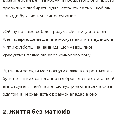
дизайнерські речі за космічні гроші. Потрібно просто
правильно підбирати одяг і стежити за тим, щоб він
завжди був чистим і випрасуваним.
«Ой, ну це само собою зрозуміло!» – вигукнете ви.
Але, повірте, деякі дівчата можуть вийти на вулицю в
м’ятій футболці, на найвиднішому місці якої
красується пляма від апельсинового соку.
Від жінки завжди має пахнути свіжістю, а речі мають
бути не тільки бездоганно підібрані до нагоди, а ще й
випрасувані. Пам’ятайте, що зустрічають все-таки за
одягом, а неохайність одразу ж впадає в око.
2. Життя без матюків