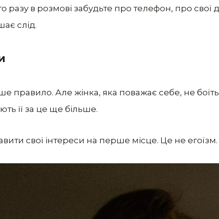
 разу в розмові забудьте про телефон, про свої д
ає слід.
и
е правило. Але жінка, яка поважає себе, не боїться
ь її за це ще більше.
авити свої інтереси на перше місце. Це не егоїзм