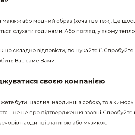
 макіяж або модний образ (хоча і це теж). Це щось
еться слухати годинами. Або погляд, у якому тепло 
Якщо складно відповісти, пошукайте її. Спробуйте
робить Вас саме Вами.
оджуватися своєю компанією
жете бути щасливі наодинці з собою, то з кимось
тя – це не про підтвердження ззовні. Спробуйте це
 вечорів наодинці з книгою або музикою.