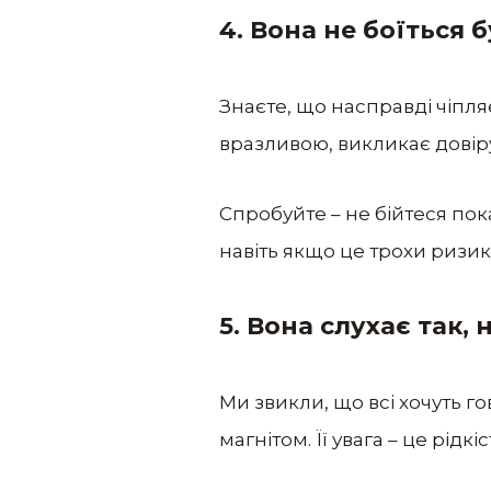
4. Вона не боїться 
Знаєте, що насправді чіпля
вразливою, викликає довіру
Спробуйте – не бійтеся пока
навіть якщо це трохи ризик
5. Вона слухає так, н
Ми звикли, що всі хочуть го
магнітом. Її увага – це рідк