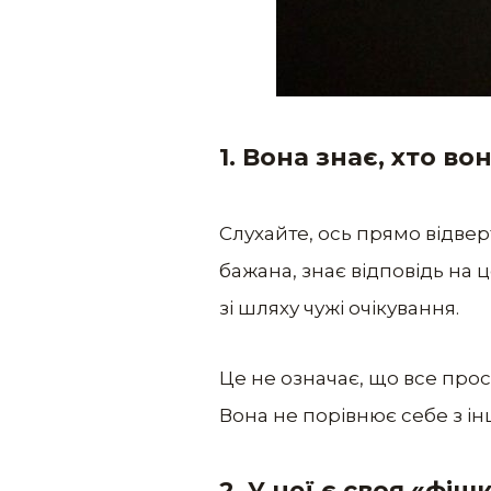
1. Вона знає, хто во
Слухайте, ось прямо відверт
бажана, знає відповідь на ц
зі шляху чужі очікування.
Це не означає, що все прос
Вона не порівнює себе з інши
2. У неї є своя «фіш