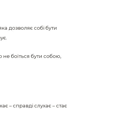
яка дозволяє собі бути
ує.
о не боїться бути собою,
хає – справді слухає – стає