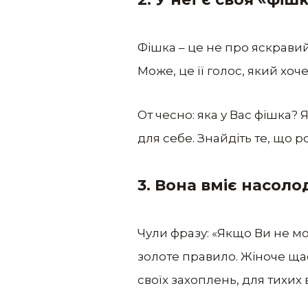
Фішка – це не про яскравий
Може, це її голос, який хоч
От чесно: яка у Вас фішка? 
для себе. Знайдіть те, що 
3. Вона вміє насол
Чули фразу: «Якщо Ви не мо
золоте правило. Жіноче щас
своїх захоплень, для тихих