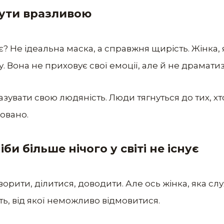
бути вразливою
є? Не ідеальна маска, а справжня щирість. Жінка, 
. Вона не приховує свої емоції, але й не драматиз
зувати свою людяність. Люди тягнуться до тих, хт
овано.
іби більше нічого у світі не існує
ворити, ділитися, доводити. Але ось жінка, яка слу
ість, від якої неможливо відмовитися.