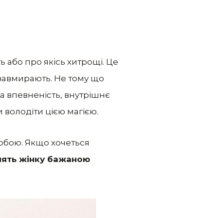
ть або про якісь хитрощі. Це
о завмирають. Не тому що
ха впевненість, внутрішнє
би володіти цією магією.
собою. Якщо хочеться
блять жінку бажаною