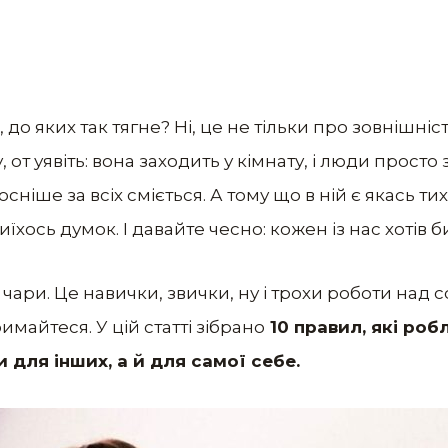
 до яких так тягне? Ні, це не тільки про зовнішніс
 от уявіть: вона заходить у кімнату, і люди прост
ніше за всіх сміється. А тому що в ній є якась ти
 чиїхось думок. І давайте чесно: кожен із нас хотів 
чари. Це навички, звички, ну і трохи роботи над 
имайтеся. У цій статті зібрано
10 правил, які ро
 для інших, а й для самої себе.