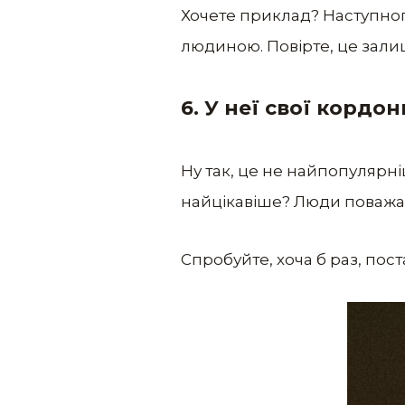
Хочете приклад? Наступного
людиною. Повірте, це залиш
6. У неї свої кордон
Ну так, це не найпопулярніш
найцікавіше? Люди поважают
Спробуйте, хоча б раз, пост