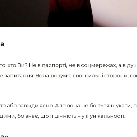
на
о: хто Ви? Не в паспорті, не в соцмережах, а в ду
е запитання. Вона розуміє свої сильні сторони, сво
то або завжди ясно. Але вона не боїться шукати, 
ми, бо знає, що її цінність – у її унікальності.
ка»