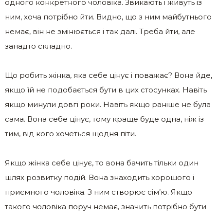
одного конкретного чоловіка. Звикають і живуть із
ним, хоча потрібно йти. Видно, що з ним майбутнього
немає, він не змінюється і так далі. Треба йти, але
занадто складно.
Що робить жінка, яка себе цінує і поважає? Вона йде,
якщо їй не подобається бути в цих стосунках. Навіть
якщо минули довгі роки. Навіть якщо раніше не була
сама. Вона себе цінує, тому краще буде одна, ніж із
тим, від кого хочеться щодня піти.
Якщо жінка себе цінує, то вона бачить тільки один
шлях розвитку подій. Вона знаходить хорошого і
приємного чоловіка. З ним створює сім’ю. Якщо
такого чоловіка поруч немає, значить потрібно бути