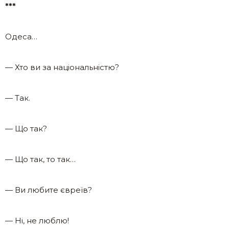
***
Одеса…
— Хто ви за національністю?
— Так.
— Що так?
— Що так, то так…
— Ви любите євреїв?
— Ні, не люблю!