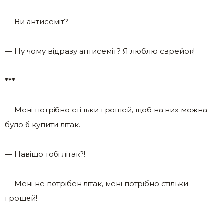
— Ви антисеміт?
— Ну чому відразу антисеміт? Я люблю єврейок!
***
— Мені потрібно стільки грошей, щоб на них можна
було б купити літак.
— Навіщо тобі літак?!
— Мені не потрібен літак, мені потрібно стільки
грошей!