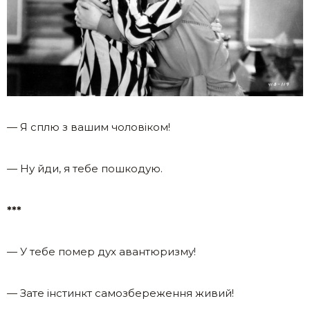
— Я сплю з вашим чоловіком!
— Ну йди, я тебе пошкодую.
***
— У тебе помер дух авантюризму!
— Зате інстинкт самозбереження живий!