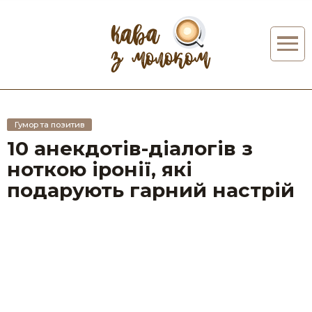
Гумор та позитив
10 анекдотів-діалогів з
ноткою іронії, які
подарують гарний настрій