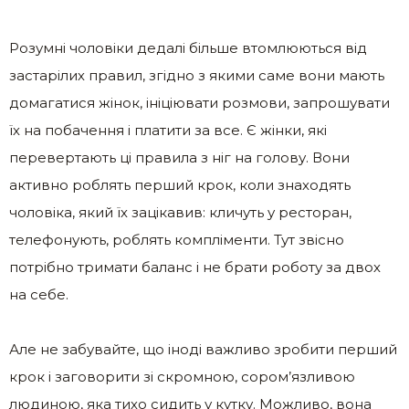
Розумні чоловіки дедалі більше втомлюються від
застарілих правил, згідно з якими саме вони мають
домагатися жінок, ініціювати розмови, запрошувати
їх на побачення і платити за все. Є жінки, які
перевертають ці правила з ніг на голову. Вони
активно роблять перший крок, коли знаходять
чоловіка, який їх зацікавив: кличуть у ресторан,
телефонують, роблять компліменти. Тут звісно
потрібно тримати баланс і не брати роботу за двох
на себе.
Але не забувайте, що іноді важливо зробити перший
крок і заговорити зі скромною, сором’язливою
людиною, яка тихо сидить у кутку. Можливо, вона