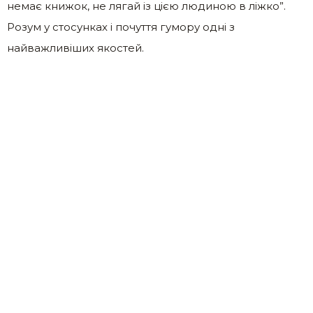
немає книжок, не лягай із цією людиною в ліжко”.
Розум у стосунках і почуття гумору одні з
найважливіших якостей.