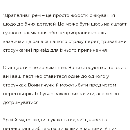
“Дратівливі” речі – це просто жорсткі очікування
щодо дрібних деталей. Це може бути щось на кшталт
гучного плямкання або неприбраних капців.
Зазвичай це ознака нашого страху перед тривалими
стосунками і привід для їхнього припинення.
Стандарти – це зовсім інше. Вони стосуються того, як
ви і ваш партнер ставитеся одне до одного у
стосунках. Вони гнучкі й можуть бути предметом
переговорів. Їх буває важко визначити, але легко
дотримуватися.
Зрілі й мудрі люди шукають тих, чиї цінності та
переконання збігаються з їхніми власними. У них