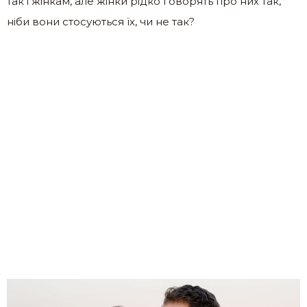
так і жінкам, але жінки рідко говорять про них так,
ніби вони стосуються їх, чи не так?