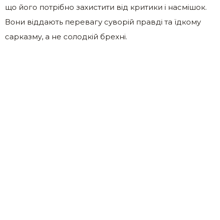
що його потрібно захистити від критики і насмішок.
Вони віддають перевагу суворій правді та їдкому
сарказму, а не солодкій брехні.