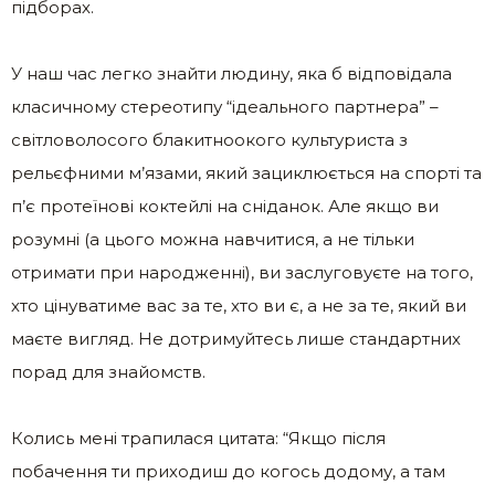
підборах.
У наш час легко знайти людину, яка б відповідала
класичному стереотипу “ідеального партнера” –
світловолосого блакитноокого культуриста з
рельєфними м’язами, який зациклюється на спорті та
п’є протеїнові коктейлі на сніданок. Але якщо ви
розумні (а цього можна навчитися, а не тільки
отримати при народженні), ви заслуговуєте на того,
хто цінуватиме вас за те, хто ви є, а не за те, який ви
маєте вигляд. Не дотримуйтесь лише стандартних
порад для знайомств.
Колись мені трапилася цитата: “Якщо після
побачення ти приходиш до когось додому, а там