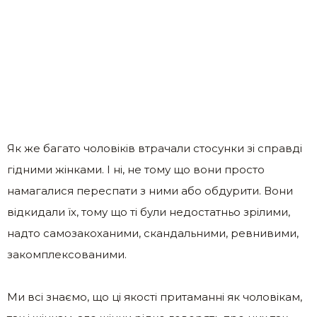
Як же багато чоловіків втрачали стосунки зі справді
гідними жінками. І ні, не тому що вони просто
намагалися переспати з ними або обдурити. Вони
відкидали їх, тому що ті були недостатньо зрілими,
надто самозакоханими, скандальними, ревнивими,
закомплексованими.
Ми всі знаємо, що ці якості притаманні як чоловікам,