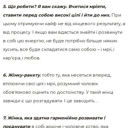
5. Що робити? Я вам скажу. Вчитися мріяти,
ставити перед собою високі цілі і йти до них.
При
цьому отримуючи кайф не від кінцевого результату, а
від процесу. І якщо вам вдасться знайти і розвинути
в собі цю енергію, не буде потрібно більше ніяких
зусиль, все буде складатися само собою – і мрії, і
кар’єра, і любов.
6. Жінку-ракету
, тобто ту, яка несеться вперед,
втілюючи свої цілі і мрії, розумний чоловік
обов’язково оцінить по достоїнству. У такій жінці
завжди є що розгадувати. І це заводить …
7. Жінка, яка здатна гармонійно розвивати і
поєднувати
в собі жіноче і чоловіче єство, яка