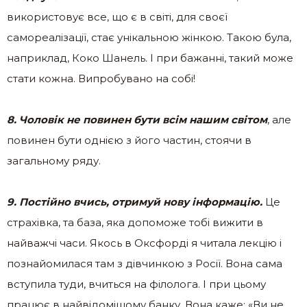
використовує все, що є в світі, для своєї
самореалізації, стає унікальною жінкою. Такою була,
наприклад, Коко Шанель. І при бажанні, такий може
стати кожна. Випробувано на собі!
8. Чоловік не повинен бути всім нашим світом
, але
повинен бути однією з його частин, стоячи в
загальному ряду.
9. Постійно вчись, отримуй нову інформацію.
Це
страхівка, та база, яка допоможе тобі вижити в
найважчі часи. Якось в Оксфорді я читала лекцію і
познайомилася там з дівчинкою з Росії. Вона сама
вступила туди, вчиться на філолога. І при цьому
працює в найвідомішому банку. Вона каже: «Ви не