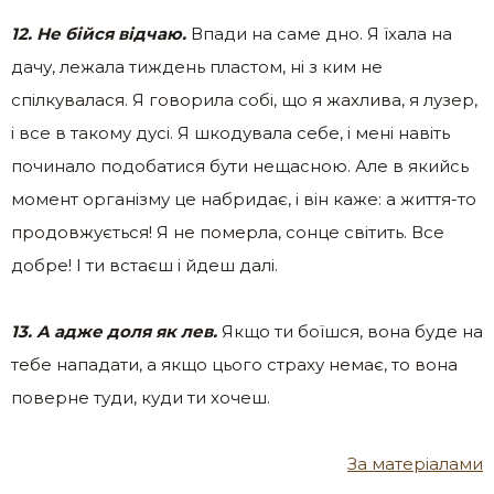
12. Не бійся відчаю.
Впади на саме дно. Я їхала на
дачу, лежала тиждень пластом, ні з ким не
спілкувалася. Я говорила собі, що я жахлива, я лузер,
і все в такому дусі. Я шкодувала себе, і мені навіть
починало подобатися бути нещасною. Але в якийсь
момент організму це набридає, і він каже: а життя-то
продовжується! Я не померла, сонце світить. Все
добре! І ти встаєш і йдеш далі.
13. А адже доля як лев.
Якщо ти боїшся, вона буде на
тебе нападати, а якщо цього страху немає, то вона
поверне туди, куди ти хочеш.
За матеріалами