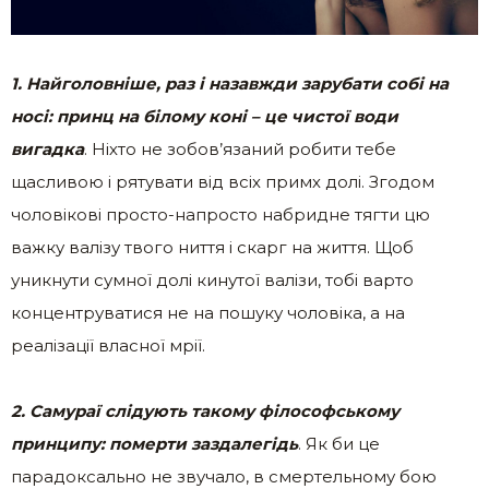
1. Найголовніше, раз і назавжди зарубати собі на
носі: принц на білому коні – це чистої води
вигадка
. Ніхто не зобов’язаний робити тебе
щасливою і рятувати від всіх примх долі. Згодом
чоловікові просто-напросто набридне тягти цю
важку валізу твого ниття і скарг на життя. Щоб
уникнути сумної долі кинутої валізи, тобі варто
концентруватися не на пошуку чоловіка, а на
реалізації власної мрії.
2. Самураї слідують такому філософському
принципу: померти заздалегідь
. Як би це
парадоксально не звучало, в смертельному бою