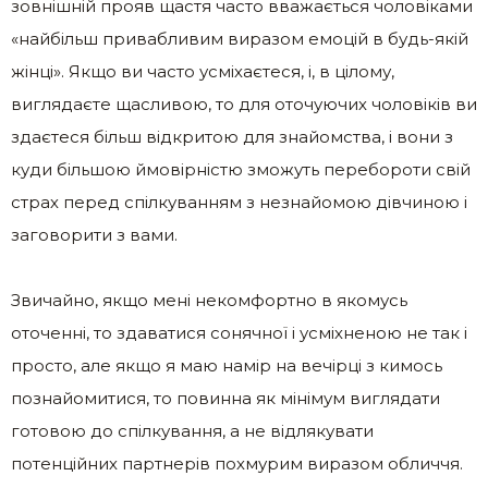
зовнішній прояв щастя часто вважається чоловіками
«найбільш привабливим виразом емоцій в будь-якій
жінці». Якщо ви часто усміхаєтеся, і, в цілому,
виглядаєте щасливою, то для оточуючих чоловіків ви
здаєтеся більш відкритою для знайомства, і вони з
куди більшою ймовірністю зможуть перебороти свій
страх перед спілкуванням з незнайомою дівчиною і
заговорити з вами.
Звичайно, якщо мені некомфортно в якомусь
оточенні, то здаватися сонячної і усміхненою не так і
просто, але якщо я маю намір на вечірці з кимось
познайомитися, то повинна як мінімум виглядати
готовою до спілкування, а не відлякувати
потенційних партнерів похмурим виразом обличчя.