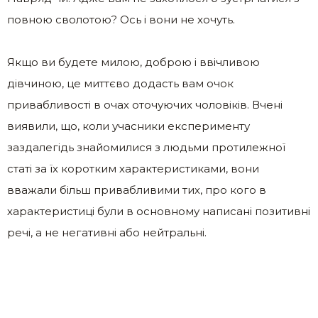
повною сволотою? Ось і вони не хочуть.
Якщо ви будете милою, доброю і ввічливою
дівчиною, це миттєво додасть вам очок
привабливості в очах оточуючих чоловіків. Вчені
виявили, що, коли учасники експерименту
заздалегідь знайомилися з людьми протилежної
статі за їх коротким характеристиками, вони
вважали більш привабливими тих, про кого в
характеристиці були в основному написані позитивні
речі, а не негативні або нейтральні.