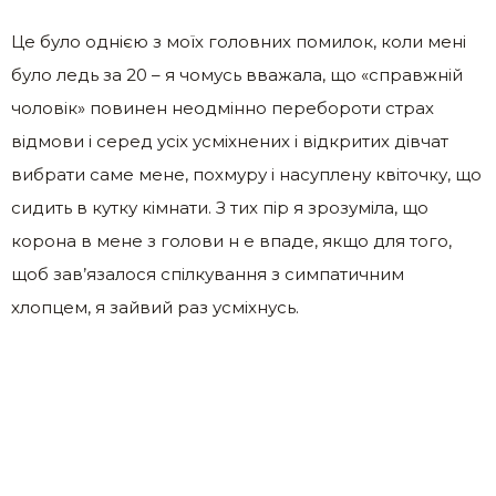
Це було однією з моїх головних помилок, коли мені
було ледь за 20 – я чомусь вважала, що «справжній
чоловік» повинен неодмінно перебороти страх
відмови і серед усіх усміхнених і відкритих дівчат
вибрати саме мене, похмуру і насуплену квіточку, що
сидить в кутку кімнати. З тих пір я зрозуміла, що
корона в мене з голови н е впаде, якщо для того,
щоб зав’язалося спілкування з симпатичним
хлопцем, я зайвий раз усміхнусь.