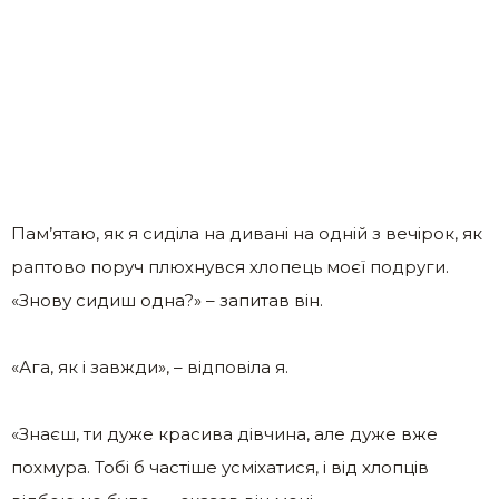
Пам’ятаю, як я сиділа на дивані на одній з вечірок, як
раптово поруч плюхнувся хлопець моєї подруги.
«Знову сидиш одна?» – запитав він.
«Ага, як і завжди», – відповіла я.
«Знаєш, ти дуже красива дівчина, але дуже вже
похмура. Тобі б частіше усміхатися, і від хлопців