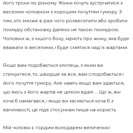
його трохи по-різному. Жінки хочуть зустрічатися з
веселим чоловіком з хорошим почуттям гумору. З
тим, хто зможе в разі чого розвеселити або зробити
похмуру обстановку далеко не такою похмурою.
Чоловіки ж, з іншого боку, мріють про жінку, яка буде
вважати їх веселими, і буде сміятися над їх жартами.
Якщо вам подобається хлопець, з яким ви
спілкуєтеся, то, швидше за все, вам сподобається і
його почуття гумору. Але навіть якщо вам здається,
що якісь з його жартів не цілком вдалі … Що ж, він
хоча б намагався, і якщо ви засміється хоча б з
ввічливості, це піде стосункам лише на користь.
Мій чоловік є гордим володарем величезної