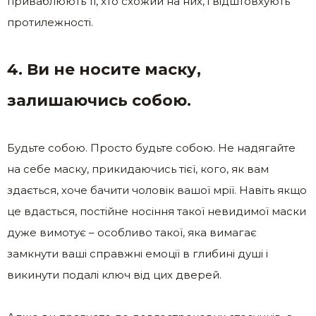
приваблюють ті, хто схожий на них, і відштовхують
протилежності.
4. Ви не носите маску,
залишаючись собою.
Будьте собою. Просто будьте собою. Не надягайте
на себе маску, прикидаючись тієї, кого, як вам
здається, хоче бачити чоловік вашої мрії. Навіть якщо
це вдасться, постійне носіння такої невидимої маски
дуже вимотує – особливо такої, яка вимагає
замкнути ваші справжні емоції в глибині душі і
викинути подалі ключ від цих дверей.