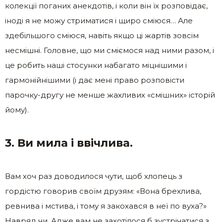
колекції поганих анекдотів, і коли він їх розповідає,
іноді я не можу стриматися і щиро сміюся… Але
здебільшого сміюся, навіть якщо ці жартів зовсім
несмішні. Головне, що ми сміємося над ними разом, і
це робить наші стосунки набагато міцнішими і
гармонійнішими (і дає мені право розповісти
парочку-другу не менше жахливих «смішних» історій
йому).
3. Ви мила і ввічлива.
Вам хоч раз доводилося чути, щоб хлопець з
гордістю говорив своїм друзям: «Вона брехлива,
ревнива і мстива, і тому я закохався в неї по вуха?»
Навряд чи. Адже вам не захотілося б зустрічатися з