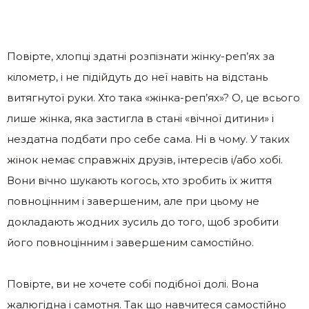
Повірте, хлопці здатні розпізнати жінку-реп’ях за
кілометр, і не підійдуть до неї навіть на відстань
витягнутої руки. Хто така «жінка-реп’ях»? О, це всього
лише жінка, яка застигла в стані «вічної дитини» і
нездатна подбати про себе сама. Ні в чому. У таких
жінок немає справжніх друзів, інтересів і/або хобі.
Вони вічно шукають когось, хто зробить їх життя
повноцінним і завершеним, але при цьому не
докладають жодних зусиль до того, щоб зробити
його повноцінним і завершеним самостійно.
Повірте, ви не хочете собі подібної долі. Вона
жалюгідна і самотня. Так що навчитеся самостійно