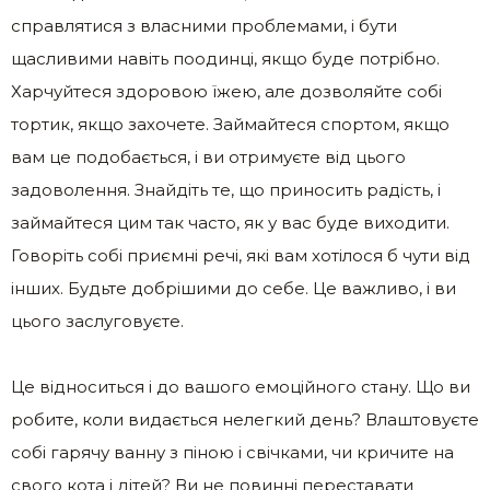
справлятися з власними проблемами, і бути
щасливими навіть поодинці, якщо буде потрібно.
Харчуйтеся здоровою їжею, але дозволяйте собі
тортик, якщо захочете. Займайтеся спортом, якщо
вам це подобається, і ви отримуєте від цього
задоволення. Знайдіть те, що приносить радість, і
займайтеся цим так часто, як у вас буде виходити.
Говоріть собі приємні речі, які вам хотілося б чути від
інших. Будьте добрішими до себе. Це важливо, і ви
цього заслуговуєте.
Це відноситься і до вашого емоційного стану. Що ви
робите, коли видається нелегкий день? Влаштовуєте
собі гарячу ванну з піною і свічками, чи кричите на
свого кота і дітей? Ви не повинні переставати