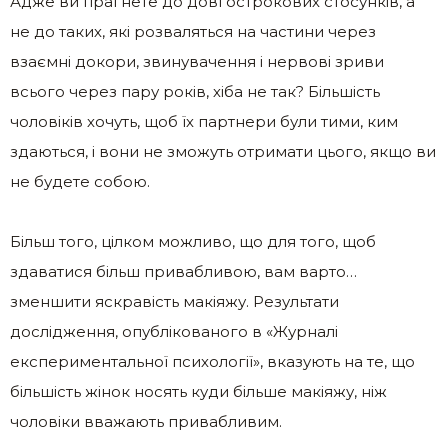
Адже ви прагнете до довгострокових стосунків, а
не до таких, які розваляться на частини через
взаємні докори, звинувачення і нервові зриви
всього через пару років, хіба не так? Більшість
чоловіків хочуть, щоб їх партнери були тими, ким
здаються, і вони не зможуть отримати цього, якщо ви
не будете собою.
Більш того, цілком можливо, що для того, щоб
здаватися більш привабливою, вам варто…
зменшити яскравість макіяжу. Результати
дослідження, опублікованого в «Журналі
експериментальної психології», вказують на те, що
більшість жінок носять куди більше макіяжу, ніж
чоловіки вважають привабливим.