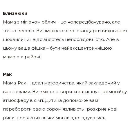
Близнюки
Мама з міліоном облич – це непередбачувано, але
точно весело. Ви змінюєте свої стандарти виховання
щохвилини і відрізняєтесь непослідовністю. Але в
цьому ваша фішка – бути найексцентричнішою
мамою в районі.
Рак
Мама-Рак – ідеал материнства, який закладений у
вас зірками. Ви вмієте створити затишну і гармонійну
атмосферу в сім’ї. Дитина допоможе вам
перебороти свою сором’язливість і розкриє нові
риси, про які ви тільки могли здогадуватись.