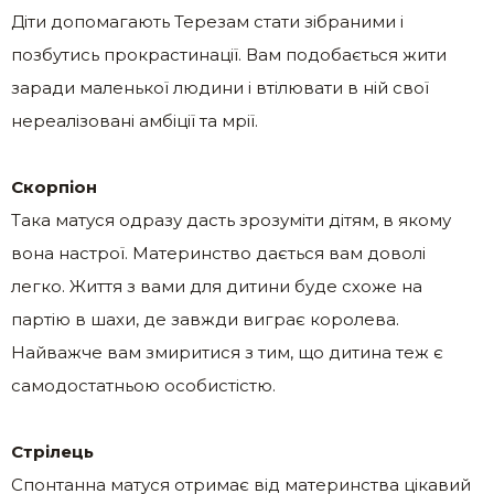
Діти допомагають Терезам стати зібраними і
позбутись прокрастинації. Вам подобається жити
заради маленької людини і втілювати в ній свої
нереалізовані амбіції та мрії.
Скорпіон
Така матуся одразу дасть зрозуміти дітям, в якому
вона настрої. Материнство дається вам доволі
легко. Життя з вами для дитини буде схоже на
партію в шахи, де завжди виграє королева.
Найважче вам змиритися з тим, що дитина теж є
самодостатньою особистістю.
Стрілець
Спонтанна матуся отримає від материнства цікавий