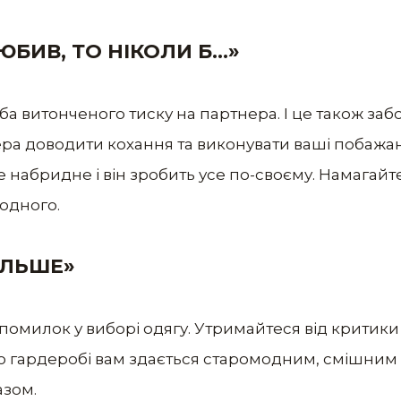
ЛЮБИВ, ТО НІКОЛИ Б…»
оба витонченого тиску на партнера. І це також з
а доводити кохання та виконувати ваші побажан
е набридне і він зробить усе по-своєму. Намагай
одного.
БІЛЬШЕ»
 помилок у виборі одягу. Утримайтеся від критики
о гардеробі вам здається старомодним, смішним 
азом.