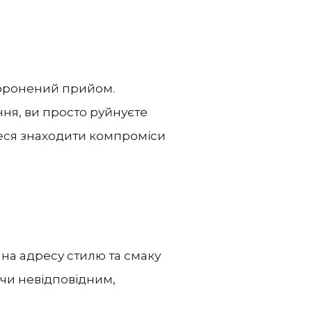
аборонений прийом.
ня, ви просто руйнуєте
теся знаходити компроміси
 на адресу стилю та смаку
чи невідповідним,