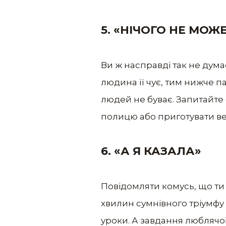
5. «НІЧОГО НЕ МО
Ви ж насправді так не дума
людина її чує, тим нижче п
людей не буває. Запитайте 
полицю або приготувати ве
6. «А Я КАЗАЛА»
Повідомляти комусь, що ти м
хвилин сумнівного тріумфу
уроки. А завдання люблячо