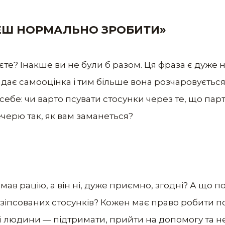
ЖЕШ НОРМАЛЬНО ЗРОБИТИ»
єте? Інакше ви не були б разом. Ця фраза є дуже
адає самооцінка і тим більше вона розчаровується 
себе: чи варто псувати стосунки через те, що па
черю так, як вам заманеться?
ав рацію, а він ні, дуже приємно, згодні? А що по
 зіпсованих стосунків? Кожен має право робити п
ї людини — підтримати, прийти на допомогу та не