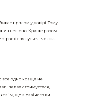
биває пролом у довірі. Тому
чинив невірно. Краще разом
ристрасті вляжуться, можна
то все одно краще не
равді ледве стримуєтеся,
ти їм, що в разі чого ви