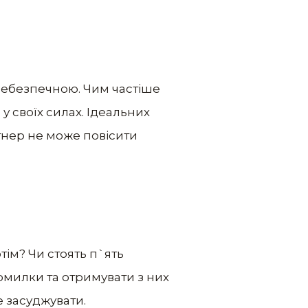
 небезпечною. Чим частіше
у своїх силах. Ідеальних
ртнер не може повісити
тім? Чи стоять п`ять
омилки та отримувати з них
 засуджувати.