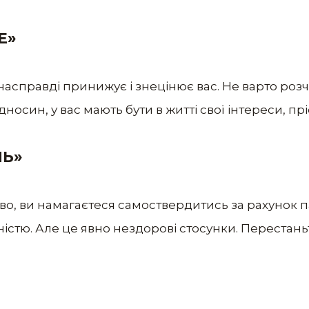
Е»
насправді принижує і знецінює вас. Не варто розч
дносин, у вас мають бути в житті свої інтереси, прі
ЛЬ»
во, ви намагаєтеся самоствердитись за рахунок п
ністю. Але це явно нездорові стосунки. Перестан