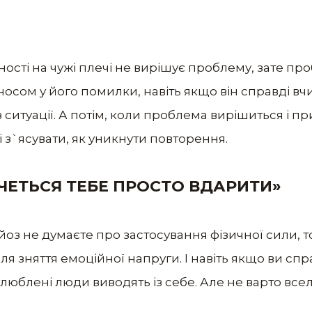
сті на чужі плечі не вирішує проблему, зате про
носом у його помилки, навіть якщо він справді в
з ситуації. А потім, коли проблема вирішиться і п
і з`ясувати, як уникнути повторення.
ОЧЕТЬСЯ ТЕБЕ ПРОСТО ВДАРИТИ»
йоз не думаєте про застосування фізичної сили, 
ля зняття емоційної напруги. І навіть якщо ви сп
улюблені люди виводять із себе. Але не варто вселя