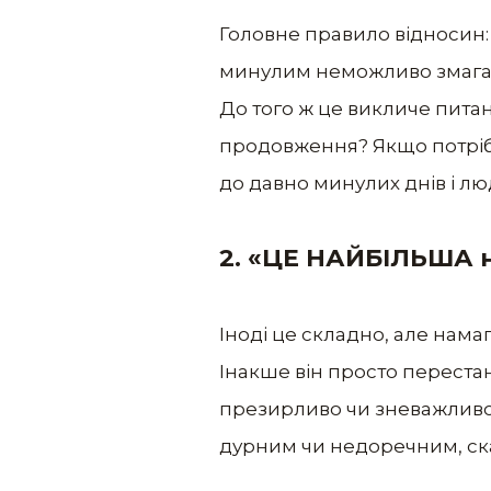
Головне правило відносин: 
минулим неможливо змагати
До того ж це викличе питан
продовження? Якщо потрібн
до давно минулих днів і лю
2. «ЦЕ НАЙБІЛЬША ні
Іноді це складно, але нама
Інакше він просто переста
презирливо чи зневажливо в
дурним чи недоречним, ска