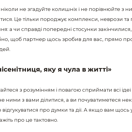
ніколи не згадуйте колишніх і не порівнюйте з 
ся. Це тільки породжує комплекси, неврози та п
ня: а чи справді попередні стосунки закінчилися,
о, щоб партнер щось зробив для вас, прямо про 
дей.
сенітниця, яку я чула в житті»
гайтеся з розумінням і повагою сприймати всі ідеї
не ними з вами ділитися, а ви почуватиметеся н
ідгукуватися про думки та дії. А якщо вам щось у
жіть про це тактовно.