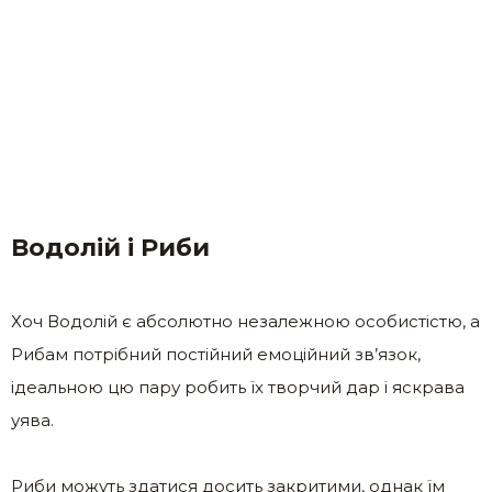
Водолій і Риби
Хоч Водолій є абсолютно незалежною особистістю, а
Рибам потрібний постійний емоційний зв’язок,
ідеальною цю пару робить їх творчий дар і яскрава
уява.
Риби можуть здатися досить закритими, однак їм