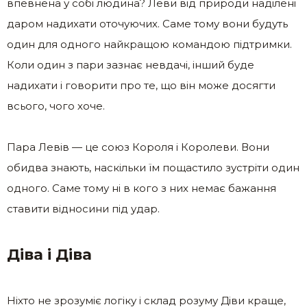
впевнена у собі людина? Леви від природи наділені
даром надихати оточуючих. Саме тому вони будуть
один для одного найкращою командою підтримки.
Коли один з пари зазнає невдачі, інший буде
надихати і говорити про те, що він може досягти
всього, чого хоче.
Пара Левів — це союз Короля і Королеви. Вони
обидва знають, наскільки їм пощастило зустріти один
одного. Саме тому ні в кого з них немає бажання
ставити відносини під удар.
Діва і Діва
Ніхто не зрозуміє логіку і склад розуму Діви краще,