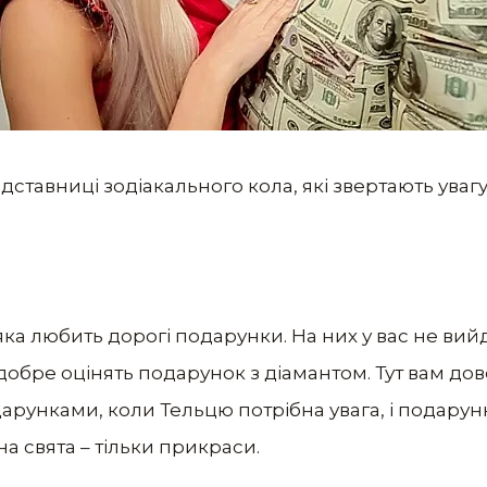
ставниці зодіакального кола, які звертають увагу
яка любить дорогі подарунки. На них у вас не вийд
добре оцінять подарунок з діамантом. Тут вам до
арунками, коли Тельцю потрібна увага, і подарун
 на свята – тільки прикраси.