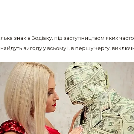
ілька знаків Зодіаку, під заступництвом яких час
найдуть вигоду у всьому і, в першу чергу, виключ