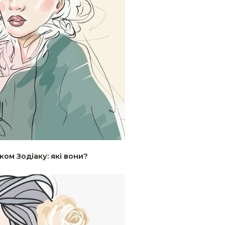
ком Зодіаку: які вони?