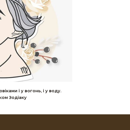
іками і у вогонь, і у воду.
ком Зодіаку