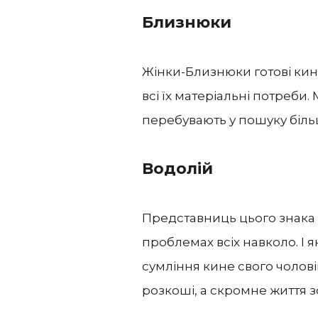
Близнюки
Жінки-Близнюки готові кину
всі їх матеріальні потреби
перебувають у пошуку більш
Водолій
Представниць цього знака д
проблемах всіх навколо. І я
сумління кине свого чолові
розкоші, а скромне життя з