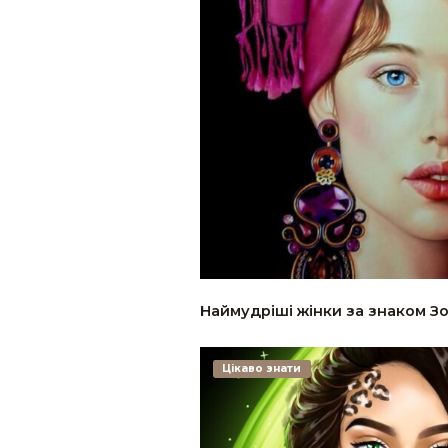
Наймудріші жінки за знаком Зод
Цікаво знати