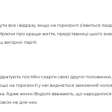
ти все і відразу, якщо на горизонті з’явиться лю
. Мріючи про краще життя, представниці цього зна
 вигідної партії.
ратують постійні скарги своєї другої половинки, 
кщо на горизонті у неї видніється заможний чолов
ка. Адже жінки-Водолії вважають, що народилися 
овсім не для них.