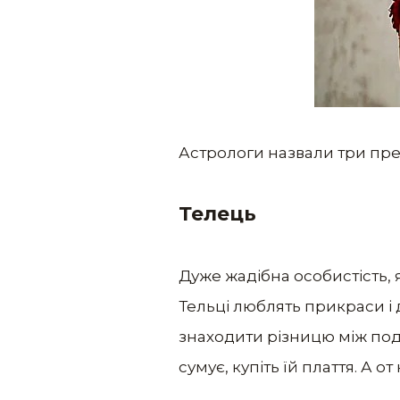
Астрологи назвали три пред
Телець
Дуже жадібна особистість, 
Тельці люблять прикраси і 
знаходити різницю між под
сумує, купіть їй плаття. А от