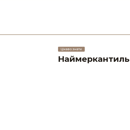
Цікаво знати
Наймеркантильн