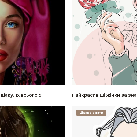
іаку. Їх всього 5!
Найкрасивіші жінки за зна
Цікаво знати