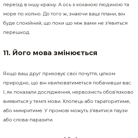
переїзд в іншу країну. А ось з коханою людиною та
море по коліно. До того ж, знаючи ваші плани, він
буде спокійний, що поки що між вами не з’явиться
перешкод.
11. Його мова змінюється
Якщо ваш друг приховує свої почуття, цілком
природно, що він хвилюватиметься побачивши вас.
І, як показали дослідження, нервозність обов’язково
виявиться у темпі мови. Хлопець або тараторитиме,
або мимритиме. У промові можуть з’явитися паузи
або слова-паразити.