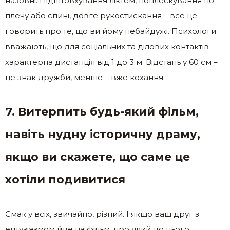
назовні. Підштовхування ліктем, поплескування по
плечу або спині, довге рукостискання – все це
говорить про те, що ви йому небайдужі. Психологи
вважають, що для соціальних та ділових контактів
характерна дистанція від 1 до 3 м. Відстань у 60 см –
це знак дружби, менше – вже кохання.
7. Витерпить будь-який фільм,
навіть нудну історичну драму,
якщо ви скажете, що саме це
хотіли подивитися
Смак у всіх, звичайно, різний. І якщо ваш друг з
ентузіазмом йде на фільм, про який до цього