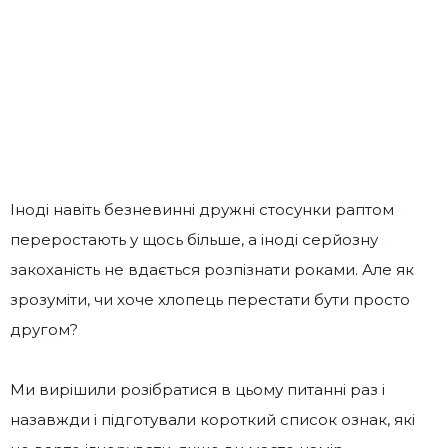
Іноді навіть безневинні дружні стосунки раптом
переростають у щось більше, а іноді серйозну
закоханість не вдається розпізнати роками. Але як
зрозуміти, чи хоче хлопець перестати бути просто
другом?
Ми вирішили розібратися в цьому питанні раз і
назавжди і підготували короткий список ознак, які