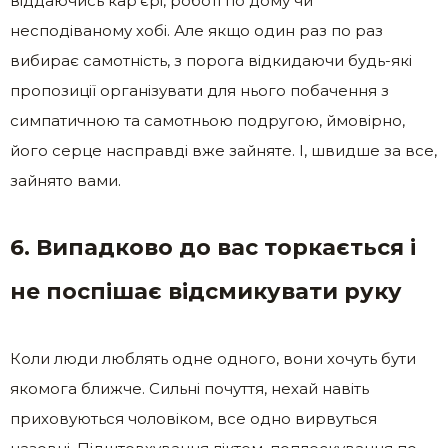
віддаючись кар’єрі, роботі по дому чи
несподіваному хобі. Але якщо один раз по раз
вибирає самотність, з порога відкидаючи будь-які
пропозиції організувати для нього побачення з
симпатичною та самотньою подругою, ймовірно,
його серце насправді вже зайняте. І, швидше за все,
зайнято вами.
6. Випадково до вас торкається і
не поспішає відсмикувати руку
Коли люди люблять одне одного, вони хочуть бути
якомога ближче. Сильні почуття, нехай навіть
приховуються чоловіком, все одно вирвуться