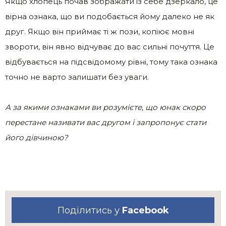
Якщо хлопець почав зображати із себе дзеркало, це
вірна ознака, що ви подобається йому далеко не як
друг. Якщо він приймає ті ж пози, копіює мовні
звороти, він явно відчуває до вас сильні почуття. Це
відбувається на підсвідомому рівні, тому така ознака
точно не варто залишати без уваги.
А за якими ознаками ви розумієте, що юнак скоро
перестане називати вас другом і запропонує стати
його дівчиною?
Поділитись у
Facebook