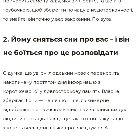
приносить саме ту каву, яку ви любите, та ще й із
трубочкою, щоб зберегти помаду в недоторканності,
то знайте: він точно у вас закоханий. По вуха.
2. Йому сняться сни про вас – і він
не боїться про це розповідати
Є думка, що уві сні людський мозок переносить
накопичену протягом дня інформацію з
короткочасної у довгострокову пам’ять. Власне,
зберігає. І сни — це не що інше, як химерне
відображення найяскравіших і найважливіших для
людини спогадів. І якщо це так, то сни кажуть, що
хлопець весь день тільки про вас і думав. А