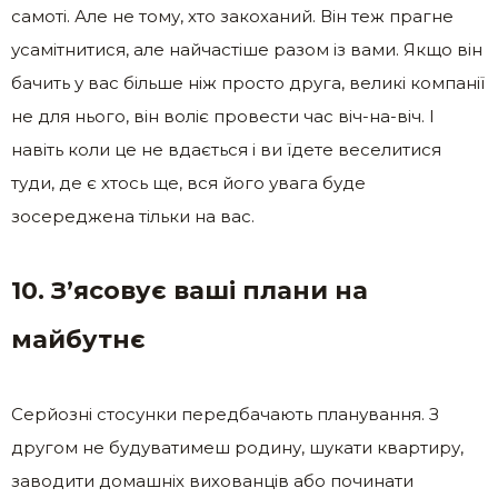
самоті. Але не тому, хто закоханий. Він теж прагне
усамітнитися, але найчастіше разом із вами. Якщо він
бачить у вас більше ніж просто друга, великі компанії
не для нього, він воліє провести час віч-на-віч. І
навіть коли це не вдається і ви їдете веселитися
туди, де є хтось ще, вся його увага буде
зосереджена тільки на вас.
10. З’ясовує ваші плани на
майбутнє
Серйозні стосунки передбачають планування. З
другом не будуватимеш родину, шукати квартиру,
заводити домашніх вихованців або починати