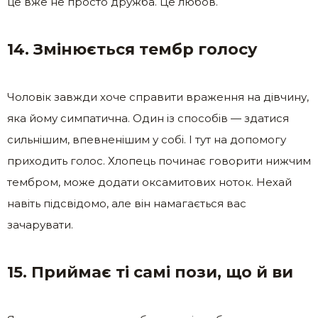
це вже не просто дружба. Це любов.
14. Змінюється тембр голосу
Чоловік завжди хоче справити враження на дівчину,
яка йому симпатична. Один із способів — здатися
сильнішим, впевненішим у собі. І тут на допомогу
приходить голос. Хлопець починає говорити нижчим
тембром, може додати оксамитових ноток. Нехай
навіть підсвідомо, але він намагається вас
зачарувати.
15. Приймає ті самі пози, що й ви