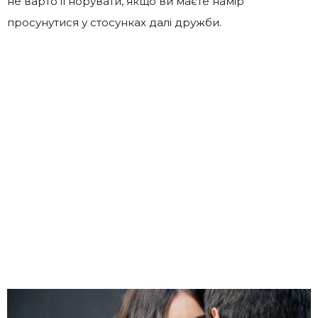
не варто ігнорувати, якщо ви маєте намір
просунутися у стосунках далі дружби.