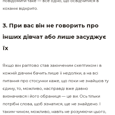
повідомити таке — все одно, що освідчитися в
коханні відкрито.
3. При вас він не говорить про
інших дівчат або лише засуджує
їх
Якщо він раптово став закінченим скептиком і в
кожній дівчині бачить лише її недоліки, а на всі
питання про стосунки каже, що поки не знайшов ту
єдину, то, можливо, насправді вже давно
визначився і його обраниця — це ви. Ось тільки
потрібні слова, щоб зізнатися, ще не знайдено. І
таким чином, можливо, навіть не розуміючи цього,