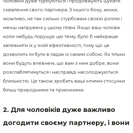
чоловіки дуже турбуються і продовжують шукати
схвалення свого партнера. З іншого боку, жінки,
можливо, не так сильно стурбовані своєю роллю і
менш напружені у цьому плані. Якщо ваш чоловік
коли-небудь порушує цю тему, було б найкраще
запевнити їх у їхній ефективності, тому що це
дозволить їм бути в ладах із самим собою. Як тільки
вони будуть впевнені, що вам з ним добре, вони
розслаблятимуться і насправді насолоджуються
близькістю. Це також зробить ваші інтимні стосунки
більш природними та приємними.
2. Для чоловіків дуже важливо
догодити своєму партнеру, і вони