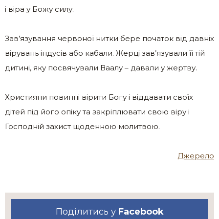
і віра у Божу силу.
Зав’язування червоної нитки бере початок від давніх
вірувань індусів або кабали. Жерці зав’язували її тій
дитині, яку посвячували Ваалу – давали у жертву.
Християни повинні вірити Богу і віддавати своїх
дітей під його опіку та закріплювати свою віру і
Господній захист щоденною молитвою.
Джерело
Поділитись у
Facebook