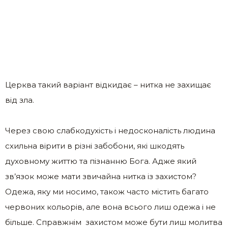
Церква такий варіант відкидає – нитка не захищає
від зла.
Через свою слабкодухість і недосконалість людина
схильна вірити в різні забобони, які шкодять
духовному життю та пізнанню Бога. Адже який
зв’язок може мати звичайна нитка із захистом?
Одежа, яку ми носимо, також часто містить багато
червоних кольорів, але вона всього лиш одежа і не
більше. Справжнім захистом може бути лиш молитва