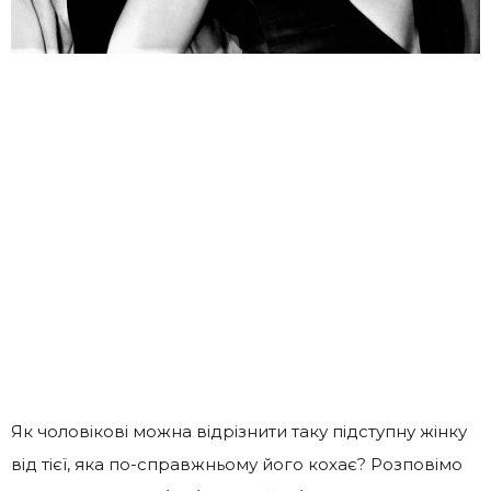
Як чоловікові можна відрізнити таку підступну жінку
від тієї, яка по-справжньому його кохає? Розповімо