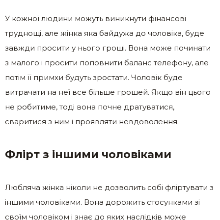
У кожної людини можуть виникнути фінансові
труднощі, але жінка яка байдужа до чоловіка, буде
завжди просити у нього гроші. Вона може починати
з малого і просити поповнити баланс телефону, але
потім її примхи будуть зростати. Чоловік буде
витрачати на неї все більше грошей. Якщо він цього
не робитиме, тоді вона почне дратуватися,
сваритися з ним і проявляти невдоволення.
Флірт з іншими чоловіками
Любляча жінка ніколи не дозволить собі фліртувати з
іншими чоловіками. Вона дорожить стосунками зі
своїм чоловіком і знає до яких наслідків може