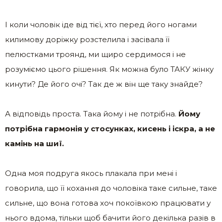
І коли чоловік іде від тієї, хто перед його ногами
килимову доріжку розстелила і засівала її
пелюстками троянд, ми щиро сердимося і не
розуміємо цього рішення. Як можна було ТАКУ жінку
кинути? Де його очі? Так де ж він ще таку знайде?
А відповідь проста. Така йому і не потрібна.
Йому
потрібна гармонія у стосунках, кисень і іскра, а не
камінь на шиї.
Одна моя подруга якось плакала при мені і
говорила, що її кохання до чоловіка таке сильне, таке
сильне, що вона готова хоч покоївкою працювати у
нього вдома, тільки щоб бачити його декілька разів в