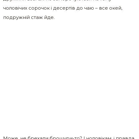
чоловічих сорочок і десертів до чаю – все окей,
подружній стаж йде.
Може, не брехали брошури-то? І чоловікам, і правда,