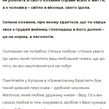
не роблять зі свого кохання справи всього життя,
а з чоловіка – світло в віконце, свого ідола.
Сильне кохання, при якому здається, що ти серце
своє з грудей виймеш і покладеш в його долоні –
це не норма, а патологія.
Чоловікам не потрібно стільки любові і стільки уваги.
Це крен, який потопить ваш любовний човен, ще до
того, як він наштовхнеться на побут.
Пам’ятайте у Купріна в «Гранатовому браслеті» був
такий дивний персонаж – дрібний чиновник
Желтков, який любив дружину князя – Віру. Ось він
своєю любов’ю теж хизувався, зробив з Віри кумира.