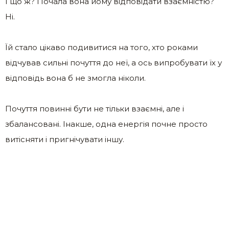
І що ж? Почала вона йому відповідати взаємністю?
Ні.
Їй стало цікаво подивитися на того, хто роками
відчував сильні почуття до неї, а ось випробувати їх у
відповідь вона б не змогла ніколи.
Почуття повинні бути не тільки взаємні, але і
збалансовані. Інакше, одна енергія почне просто
витісняти і пригнічувати іншу.