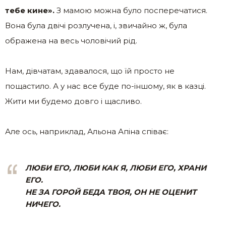
тебе кине».
З мамою можна було посперечатися.
Вона була двічі розлучена, і, звичайно ж, була
ображена на весь чоловічий рід.
Нам, дівчатам, здавалося, що їй просто не
пощастило. А у нас все буде по-іншому, як в казці.
Жити ми будемо довго і щасливо.
Але ось, наприклад, Альона Апіна співає:
ЛЮБИ ЕГО, ЛЮБИ КАК Я, ЛЮБИ ЕГО, ХРАНИ
ЕГО.
НЕ ЗА ГОРОЙ БЕДА ТВОЯ, ОН НЕ ОЦЕНИТ
НИЧЕГО.