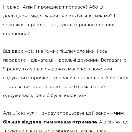
Невже і Апіній пройдисвіт попався? Або ці
досвідчені, мудрі жінки знають більше, ніж ми? І
чоловіки, і правда, не цінують хорошого до них
ставлення?
Від двох моїх знайомих пішли чоловіки. І ось
парадокс – дівчата ці – ідеальні дружини. Вставали о
5 ранку, готували сніданок, мало не з ложечки
годували і сорочки подавали напрасовані. А ввечері
– гаряча вечеря і шарлотка. Я б сама на них
одружилася, коли б була чоловіком.
Але… їх кинули. І знову спрацьовує цей закон –
чим
більше віддала, тим менше отримала
. А в сім’ях, де
дружини взагалі не заморочуються на тему