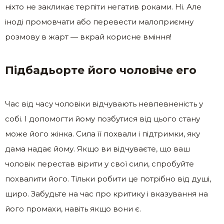
ніхто не закликає терпіти негатив роками. Ні. Але
іноді промовчати або перевести малоприємну
розмову в жарт — вкрай корисне вміння!
Підбадьорте його чоловіче его
Час від часу чоловіки відчувають невпевненість у
собі. І допомогти йому позбутися від цього стану
може його жінка. Сила її похвали і підтримки, яку
дама надає йому. Якщо ви відчуваєте, що ваш
чоловік перестав вірити у свої сили, спробуйте
похвалити його. Тільки робити це потрібно від душі,
щиро. Забудьте на час про критику і вказування на
його промахи, навіть якщо вони є.