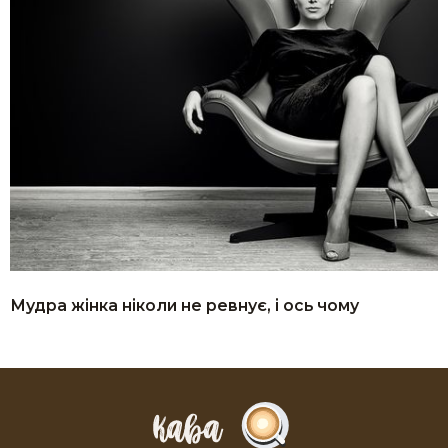
Мудра жінка ніколи не ревнує, і ось чому