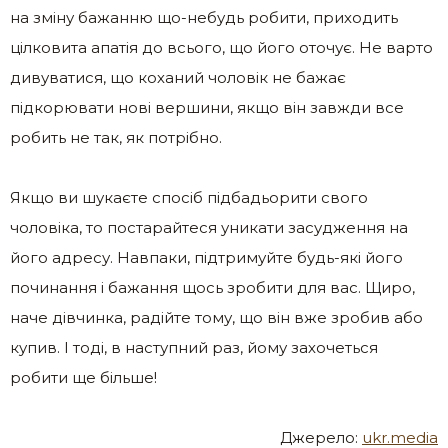
на зміну бажанню що-небудь робити, приходить
цілковита апатія до всього, що його оточує. Не варто
дивуватися, що коханий чоловік не бажає
підкорювати нові вершини, якщо він завжди все
робить не так, як потрібно.
Якщо ви шукаєте спосіб підбадьорити свого
чоловіка, то постарайтеся уникати засудження на
його адресу. Навпаки, підтримуйте будь-які його
починання і бажання щось зробити для вас. Щиро,
наче дівчинка, радійте тому, що він вже зробив або
купив. І тоді, в наступний раз, йому захочеться
робити ще більше!
Джерело:
ukr.media