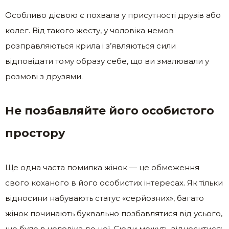
Особливо дієвою є похвала у присутності друзів або
колег. Від такого жесту, у чоловіка немов
розправляються крила і з’являються сили
відповідати тому образу себе, що ви змалювали у
розмові з друзями.
Не позбавляйте його особистого
простору
Ще одна часта помилка жінок — це обмеження
свого коханого в його особистих інтересах. Як тільки
відносини набувають статус «серйозних», багато
жінок починають буквально позбавлятися від усього,
що було в чоловіка до неї. Сюди можуть відноситися: