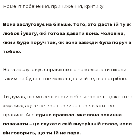
момент побачення, приниження, критику.
Вона заслуговує на більше. Того, хто дасть їй ту ж
любов і увагу, які готова давати вона. Чоловіка,
який буде поруч так, як вона завжди була поруч з
тобою.
Вона заслуговує справжнього чоловіка, а ти ніколи
таким не будеш і не можеш дати їй те, що потрібно.
Ти думав, що можеш вести себе, як хочеш, адже ти ж
«мужик», адже це вона повинна поважати твої
правила. Але
єдине правило, яке вона повинна
поважати – це слухати свій внутрішній голос, коли
він говорить, що ти їй не пара.