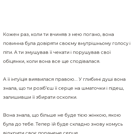
Кожен раз, коли ти вчиняв з нею погано, вона
повинна була довіряти своєму внутрішньому голосу і
піти. А ти змушував її чекати і порушував свої
обіцянки, коли вона все ще сподівалася.
А її інтуїція виявилася правою… У глибині душі вона
знала, що ти розіб’єш її серце на шматочки і підеш,
залишивши її збирати осколки.
Вона знала, що більше не буде тією жінкою, якою
була до тебе. Тепер їй буде складно знову комусь
відкрити своє поранене серце.