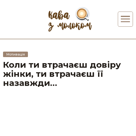
Мотивація
Коли ти втрачаєш довіру
жінки, ти втрачаєш її
назавжди…