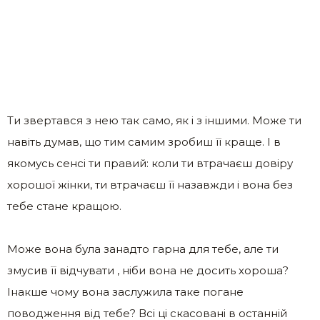
Ти звертався з нею так само, як і з іншими. Може ти
навіть думав, що тим самим зробиш її краще. І в
якомусь сенсі ти правий: коли ти втрачаєш довіру
хорошої жінки, ти втрачаєш її назавжди і вона без
тебе стане кращою.
Може вона була занадто гарна для тебе, але ти
змусив її відчувати , ніби вона не досить хороша?
Інакше чому вона заслужила таке погане
поводження від тебе? Всі ці скасовані в останній