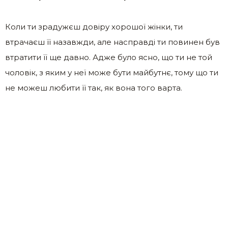
Коли ти зрадужєш довіру хорошої жінки, ти
втрачаєш її назавжди, але насправді ти повинен був
втратити її ще давно. Адже було ясно, що ти не той
чоловік, з яким у неї може бути майбутнє, тому що ти
не можеш любити її так, як вона того варта.