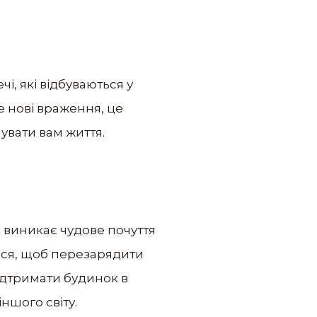
і, які відбуваються у
е нові враження, це
увати вам життя.
с виникає чудове почуття
еся, щоб перезарядити
підтримати будинок в
ншого світу.