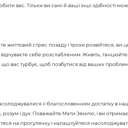
бити вас. Тільки ви самі й ваші інші здібності мо
те життєвий стрес позаду і трохи розвійтеся, ви ц
 відчуваєте себе розслабленим. Живіть, танцюйте
, що вас турбує, щоб позбутися від ваших проблем
асолоджувалися її благословенням достатку в наш
, розум і дух. Поважайте Мати Землю, і ви отримаєт
теся на прогулянку і налаштуйтеся насолоджува