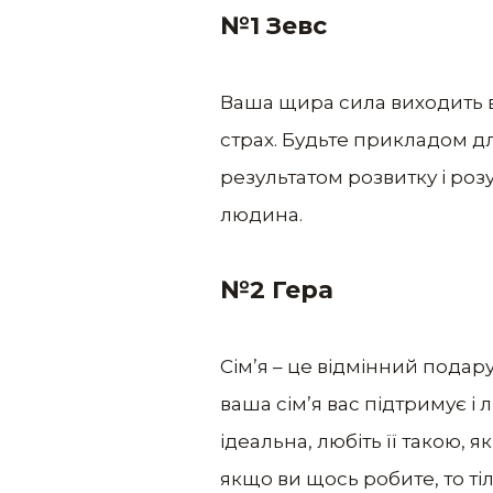
№1 Зевс
Ваша щира сила виходить ві
страх. Будьте прикладом дл
результатом розвитку і розу
людина.
№2 Гера
Сім’я – це відмінний подар
ваша сім’я вас підтримує і 
ідеальна, любіть її такою, 
якщо ви щось робите, то тіл