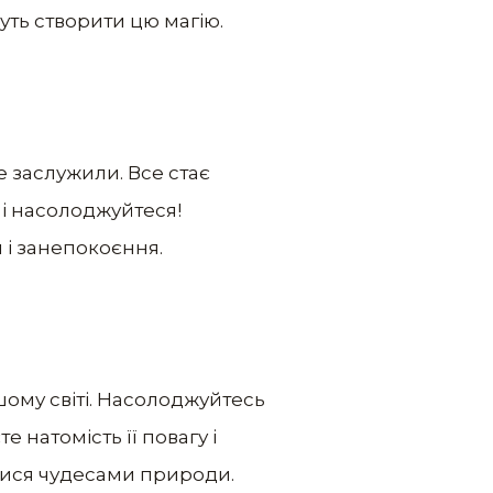
жуть створити цю магію.
е заслужили. Все стає
 і насолоджуйтеся!
 і занепокоєння.
ому світі. Насолоджуйтесь
е натомість її повагу і
тися чудесами природи.