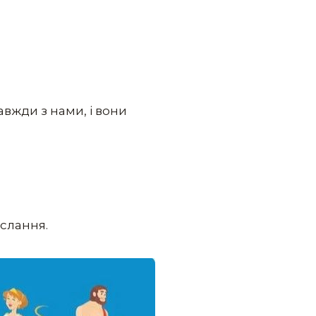
авжди з нами, і вони
ослання.