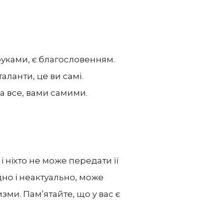
руками, є благословенням.
ланти, це ви самі.
за все, вами самими.
і ніхто не може передати її
дно і неактуально, може
зми. Пам’ятайте, що у вас є