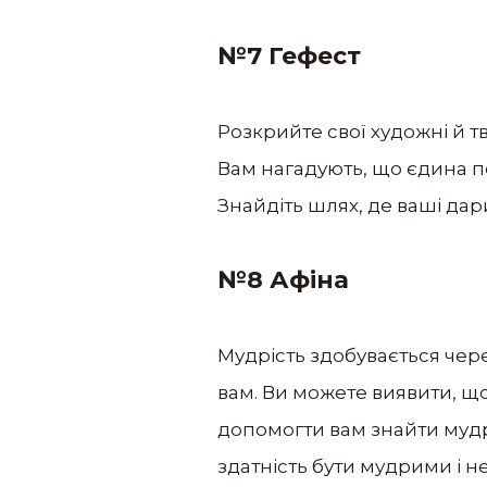
№7 Гефест
Розкрийте свої художні й т
Вам нагадують, що єдина пе
Знайдіть шлях, де ваші дари
№8 Афіна
Мудрість здобувається через
вам. Ви можете виявити, що
допомогти вам знайти мудрі
здатність бути мудрими і н