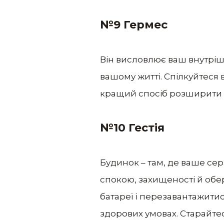
№9 Гермес
Він висловлює ваш внутрішні
вашому житті. Спілкуйтеся в
кращий спосіб розширити с
№10 Гестія
Будинок – там, де ваше сер
спокою, захищеності й обе
батареї і перезавантажитис
здорових умовах. Старайтесь