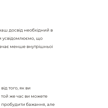
наш досвід необхідний в
ли усвідомлюємо, що
трачає менше внутрішньої
ід того, як ви
в той же час ви можете
м пробудити бажання, але