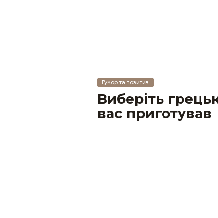
Гумор та позитив
Виберіть грецьк
вас приготував