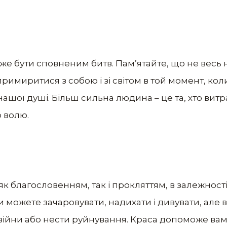
е бути сповненим битв. Пам’ятайте, що не весь 
римиритися з собою і зі світом в той момент, ко
ашої душі. Більш сильна людина – це та, хто ви
 волю.
 благословенням, так і прокляттям, в залежності в
и можете зачаровувати, надихати і дивувати, але 
 війни або нести руйнування. Краса допоможе ва