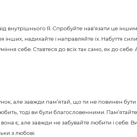
д внутрішнього Я. Спробуйте нав’язати це іншим,
я інших, надихайте і направляйте їх. Набуття сил
міння себе. Ставтеся до всіх так само, як до себе.
унок, але завжди пам’ятай, що ти не повинен бут
любить, тоді ви були благословенними. Пам’ятайте
як вона є, але завжди не забувайте любити і себе. В
ьки з любові.