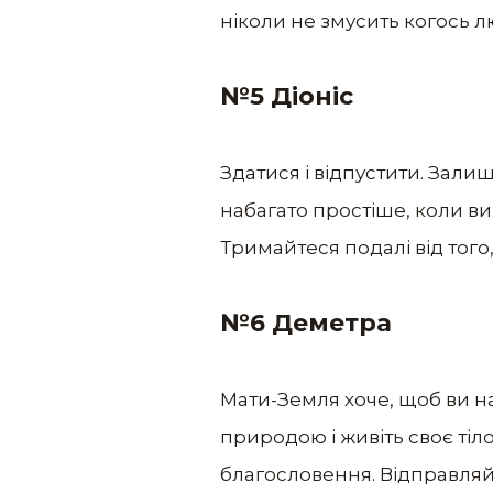
ніколи не змусить когось лю
№5 Діоніс
Здатися і відпустити. Залиш
набагато простіше, коли ви
Тримайтеся подалі від того
№6 Деметра
Мати-Земля хоче, щоб ви н
природою і живіть своє тіло
благословення. Відправляй