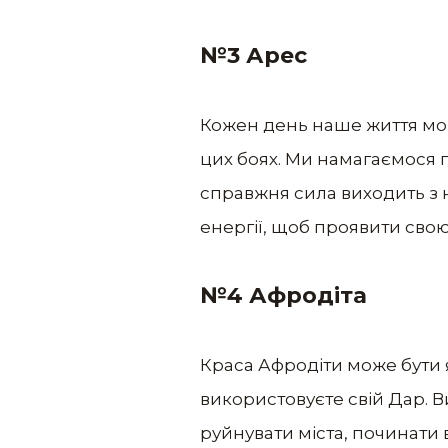
№3 Арес
Кожен день наше життя мож
цих боях. Ми намагаємося п
справжня сила виходить з н
енергії, щоб проявити свою
№4 Афродіта
Краса Афродіти може бути як
використовуєте свій Дар. В
руйнувати міста, починати